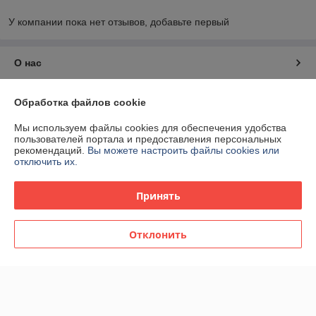
У компании пока нет отзывов, добавьте первый
О нас
Контакты
Обработка файлов cookie
Мы используем файлы cookies для обеспечения удобства
Доставка и оплата
пользователей портала и предоставления персональных
рекомендаций.
Вы можете настроить файлы cookies или
отключить их.
График работы
Принять
Полная версия сайта
Политика обработки cookies
Отклонить
Сайт создан на платформе Deal.by