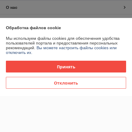
О нас
Контакты
Обработка файлов cookie
Доставка и оплата
Мы используем файлы cookies для обеспечения удобства
пользователей портала и предоставления персональных
рекомендаций.
Вы можете настроить файлы cookies или
График работы
отключить их.
Полная версия сайта
Принять
Политика обработки cookies
Отклонить
Сайт создан на платформе Deal.by
Информация для покупателя