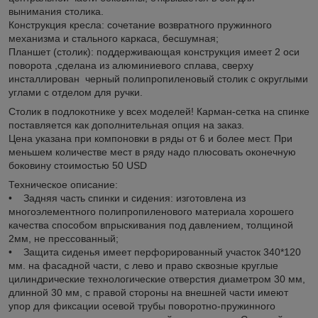
вынимания столика.
Конструкция кресла: сочетание возвратного пружинного
механизма и стального каркаса, бесшумная;
Планшет (столик): поддерживающая конструкция имеет 2 оси
поворота ,сделана из алюминиевого сплава, сверху
инсталлирован черный полипропиленовый столик с округлыми
углами с отделом для ручки.
Столик в подлокотнике у всех моделей! Карман-сетка на спинке
поставляется как дополнительная опция на заказ.
Цена указана при компоновки в ряды от 6 и более мест. При
меньшем количестве мест в ряду надо плюсовать оконечную
боковину стоимостью 50 USD
Техническое описание:
• Задняя часть спинки и сидения: изготовлена из
многоэлементного полипропиленового материала хорошего
качества способом впрыскивания под давлением, толщиной
2мм, не прессованный;
• Защита сиденья имеет перфорированный участок 340*120
мм. на фасадной части, с лево и право сквозные круглые
цилиндрические технологические отверстия диаметром 30 мм,
длинной 30 мм, с правой стороны на внешней части имеют
упор для фиксации осевой трубы поворотно-пружинного