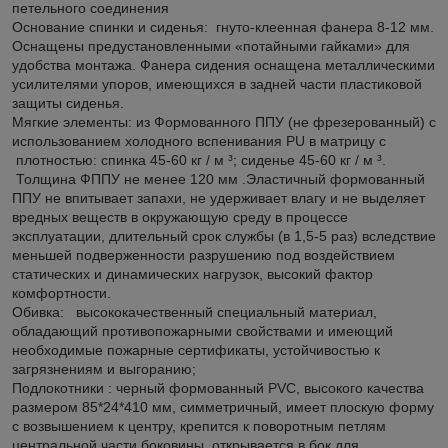
петельного соединения
Основание спинки и сиденья: гнуто-клеенная фанера 8-12 мм.
Оснащены предустановленными «потайными гайками» для
удобства монтажа. Фанера сидения оснащена металлическими
усилителями упоров, имеющихся в задней части пластиковой
защиты сиденья.
Мягкие элементы: из Формованного ППУ (не фрезерованный) с
использованием холодного вспенивания PU в матрицу с
плотностью: спинка 45-60 кг / м ³; сиденье 45-60 кг / м ³.
Толщина ФППУ не менее 120 мм .Эластичный формованный
ППУ не впитывает запахи, не удерживает влагу и не выделяет
вредных веществ в окружающую среду в процессе
эксплуатации, длительный срок службы (в 1,5-5 раз) вследствие
меньшей подверженности разрушению под воздействием
статических и динамических нагрузок, высокий фактор
комфортности.
Обивка: высококачественный специальный материал,
обладающий противопожарными свойствами и имеющий
необходимые пожарные сертификаты, устойчивостью к
загрязнениям и выгоранию;
Подлокотники : черный формованный PVC, высокого качества
размером 85*24*410 мм, симметричный, имеет плоскую форму
с возвышением к центру, крепится к поворотным петлям
центральной части боковины, открывается в бок для