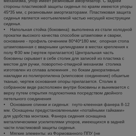
механизма, упор имеет резиновый амортизатор. С задней
стороны пластиковой защиты сиденья по краям имеются упоры
45*35 мм, с резиновыми амортизаторами. Пластиковая защита
сиденья является неотъемлемой частью несущей конструкции
сиденья.
• Напольная стойка (боковина): выполнена из стали холодной
прокатки высокого качества способом штамповки и сварки,
основание - профиль сечением 80*40*180 мм; опорная стопа
штампованная с вварными цилиндрами в местах крепления к
полу Ф30 мм (чертеж прилагается) Центральная часть
боковины скрывает в себе столик для записей из пластика с
местом для ручки, поворотно-откидной механизм столика
изготовлен из сплава алюминия , по бокам декоративные
накладки из полипропилена (клипсовое соединение) обшитые
тканью, чертеж основания опоры прилагается. Столик в
собранном виде расположен внутри боковины и вынимается с
верху путем открытия подлокотника посредством двойного
петельного соединения
• Основание спинки и сиденья: гнуто-клеенная фанера 8-12
мм. Оснащены предустановленными «потайными гайками»
для удобства монтажа. Фанера сидения оснащена
металлическими усилителями упоров, имеющихся в задней
части пластиковой защиты сиденья.
• Мягкие элементы: из Формованного ППУ (не