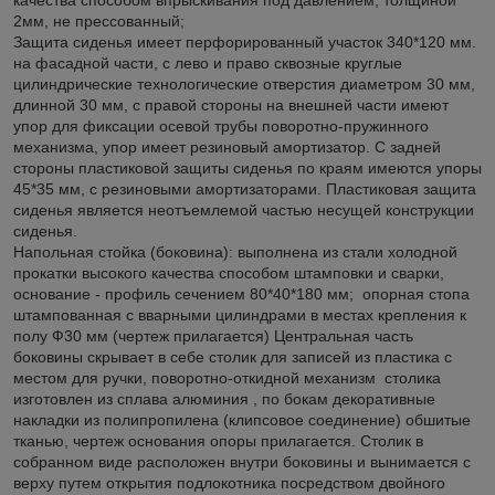
2мм, не прессованный;
Защита сиденья имеет перфорированный участок 340*120 мм.
на фасадной части, с лево и право сквозные круглые
цилиндрические технологические отверстия диаметром 30 мм,
длинной 30 мм, с правой стороны на внешней части имеют
упор для фиксации осевой трубы поворотно-пружинного
механизма, упор имеет резиновый амортизатор. С задней
стороны пластиковой защиты сиденья по краям имеются упоры
45*35 мм, с резиновыми амортизаторами. Пластиковая защита
сиденья является неотъемлемой частью несущей конструкции
сиденья.
Напольная стойка (боковина): выполнена из стали холодной
прокатки высокого качества способом штамповки и сварки,
основание - профиль сечением 80*40*180 мм; опорная стопа
штампованная с вварными цилиндрами в местах крепления к
полу Ф30 мм (чертеж прилагается) Центральная часть
боковины скрывает в себе столик для записей из пластика с
местом для ручки, поворотно-откидной механизм столика
изготовлен из сплава алюминия , по бокам декоративные
накладки из полипропилена (клипсовое соединение) обшитые
тканью, чертеж основания опоры прилагается. Столик в
собранном виде расположен внутри боковины и вынимается с
верху путем открытия подлокотника посредством двойного