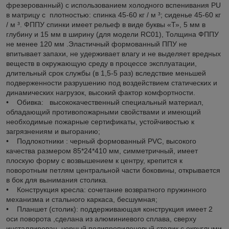
фрезерованный) с использованием холодного вспенивания PU
в матрицу с плотностью: спинка 45-60 кг / м ³; сиденье 45-60 кг
/ м ³. ФППУ спинки имеет рельеф в виде буквы «Т», 5 мм в
глубину и 15 мм в ширину (для модели RC01), Толщина ФППУ
не менее 120 мм .Эластичный формованный ППУ не
впитывает запахи, не удерживает влагу и не выделяет вредных
веществ в окружающую среду в процессе эксплуатации,
длительный срок службы (в 1,5-5 раз) вследствие меньшей
подверженности разрушению под воздействием статических и
динамических нагрузок, высокий фактор комфортности.
• Обивка: высококачественный специальный материал,
обладающий противопожарными свойствами и имеющий
необходимые пожарные сертификаты, устойчивостью к
загрязнениям и выгоранию;
• Подлокотники : черный формованный PVC, высокого
качества размером 85*24*410 мм, симметричный, имеет
плоскую форму с возвышением к центру, крепится к
поворотным петлям центральной части боковины, открывается
в бок для вынимания столика.
• Конструкция кресла: сочетание возвратного пружинного
механизма и стального каркаса, бесшумная;
• Планшет (столик): поддерживающая конструкция имеет 2
оси поворота ,сделана из алюминиевого сплава, сверху
инсталлирован черный полипропиленовый столик с округлыми