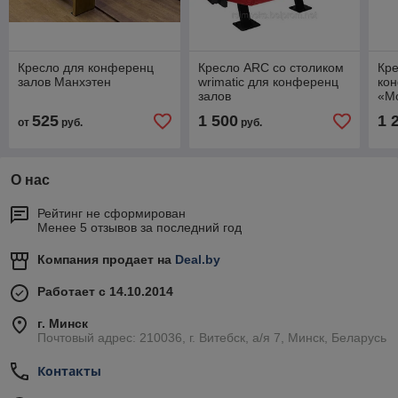
Кресло для конференц
Кресло ARC со столиком
Кр
залов Манхэтен
wrimatic для конференц
ко
залов
«Mo
525
1 500
1 
от
руб.
руб.
О нас
Рейтинг не сформирован
Менее 5 отзывов за последний год
Компания продает на
Deal.by
Работает с 14.10.2014
г. Минск
Почтовый адрес: 210036, г. Витебск, а/я 7, Минск, Беларусь
Контакты