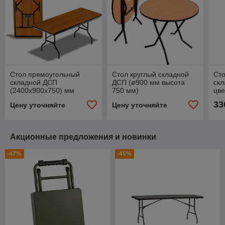
Стол прямоугольный
Стол круглый складной
Ст
складной ДСП
ДСП (ø900 мм высота
ск
(2400х900х750) мм
750 мм)
цве
33
Цену уточняйте
Цену уточняйте
Акционные предложения и новинки
-47%
-45%