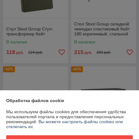
Стол Stool Group складной
Стул Stool Group Стул-
чемодан пластиковый Кейт
трансформер Кейт
180 коричневый, стальной
каркас, полиэтилен высокой
В наличии
В наличии
118
215
224 руб.
393 руб.
руб.
руб.
-42%
-42%
Обработка файлов cookie
Мы используем файлы cookies для обеспечения удобства
пользователей портала и предоставления персональных
рекомендаций.
Вы можете настроить файлы cookies или
отключить их.
Стол Stool Group складной
Стол Stool Group складной