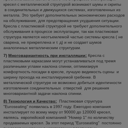
кресел с металлической структурой возникают шумы и скрипы
в соединительных и движущихся системах, изготовленных из
металла. Это требует дополнительных экономических расходов
на обслуживание, для предотвращения ухудшения ситуации.
Кресла с пластиковой структурой не требуют дополнительного
обслуживания в процессе эксплуатации, так как пластиковая
структура является неотъемлемой частью системы кресла ( не
сварена, не прикреплена и т. д) и не создает шумов
аналогичных металлическим структурам.
7)
Многовариантность при инсталляции:
Кресла с
пластиковыми каркасами могут устанавливаться под тремя
различными углами наклона спинки, оптимизируя
комфортность посадки в кресле, лучшую видимость сцены и
ширину прохода на инсталлируемой гребенке. В
металлической структуре не возможно добиться идентичности
изготовления соединительных отверстий для решения
многовариантной задачи наклона спинки.
8) Технология и Качество:
Пластиковая структура
"Euroseating" появилась в 1997 году. Ежегодно компания
инсталлирует по всему миру от 90000 до 120000 кресел,
являясь европейской компанией "Номер 1" по количеству
продаваемых кресел. За этот период "Euroseating" постоянно