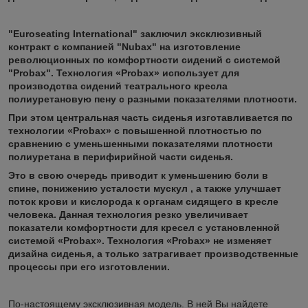
"Euroseating International" заключил эксклюзивный
контракт с компанией "Nubax" на изготовление
революционных по комфортности сидений с системой
"Probax". Технология «Probax» использует для
производства сидений театрального кресла
полиуретановую пену с разными показателями плотности.
При этом центральная часть сиденья изготавливается по
технологии «Probax» с повышенной плотностью по
сравнению с уменьшенными показателями плотности
полиуретана в перифирийной части сиденья.
Это в свою очередь приводит к уменьшению боли в
спине, понижению усталости мускул , а также улучшает
поток крови и кислорода к органам сидящего в кресле
человека. Данная технология резко увеличивает
показатели комфортности для кресел с установленной
системой «Probax». Технология «Probax» не изменяет
дизайна сиденья, а только затрагивает производственные
процессы при его изготовлении.
По-настоящему эксклюзивная модель. В ней Вы найдете