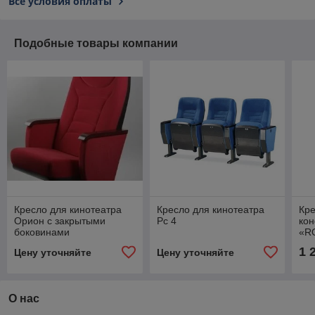
Все условия оплаты
Подобные товары компании
Кресло для кинотеатра
Кресло для кинотеатра
Кре
Орион с закрытыми
Рс 4
ко
боковинами
«R
1 
Цену уточняйте
Цену уточняйте
О нас