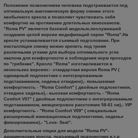
Положение позвоночника человека подстраивается под
оптимальную анатомическую форму спинки этого
необычного кресла и позволяет чувствовать себя
комфортно на протяжении длительных киносеансов.
"Roma PV" является базовой моделью,послужившей
созданию целой версии модификаций серии "Roma".На
кресле устанавливается съемный подголовник. При
инсталляции спинку можно крепить под тремя
различными углами для выбора оптимального угла
наклона для комфортности и соблюдения норм проходов
по "гребенке". Кресло "Roma" изготавливается в
нескольких версиях:- стандартная версия Roma PV (
одинарный подлокотник с интегрированным
подстаканником, сиденье откидное),- повышенная
комфортность - "Roma Comfort" ( двойные подлокотники,
откидное сиденье),- высокая комфортность - "Roma
Comfort V07" ( двойные подлокотники с интегрированным
подстаканником, межцентровое расстояние 58-61 см),- VIP
комфортность - "Roma Comfort V09" ( специальные
расширенный инновационные подлокотники, сиденье
фиксированное),- "Love- Seat".
Дополнительные опции для модели "Roma PV"-
динамические кресла, подъемный подлокотник и.т.д