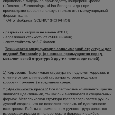
европейские лидеры по производству конференц-кресел
(«Destro», «Euroseating», «Lino Sonego» и др.) при
производстве кресел используют только этот международный
формат ткани.
TKАНЬ фабрики "SCENIC" (ИСПАНИЯ)
- разрывная нагрузка не менее 420 Н;
- абразивная стойкость от 25000 циклов;
- светостойкость от 5-7 баллов.
Техническая спецификация сополимерной структуры для
сидений Euroseating (основные преимущества перед
металлической структурой других производителей).
1)
Коррозия:
Пластиковая структура не подлежит коррозии, в
отличие от металлической структуры которая подлежит
коррозии ( ржавеет) в воздушной среде.
2 )
Идентичность кресел:
Все пластиковые компоненты кресла
являются идентичными, так как они выливаются в специальных
формах. Металлическая структура кресел сваривается ручной
дуговой сваркой, что не позволяет говорить об идентичности
всех кресел. Работы с применением ручного труда являются
высокозависимыми от человеческого фактора и ошибок.