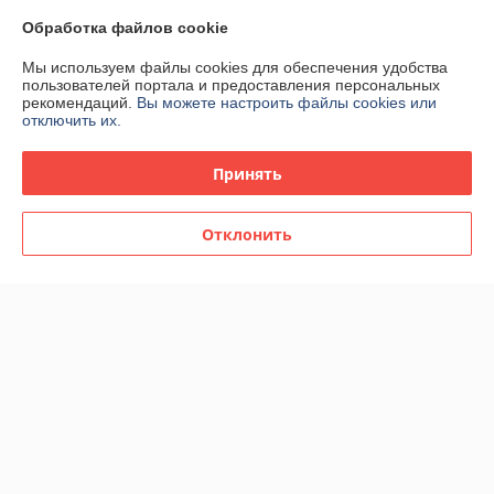
Контакты
Обработка файлов cookie
Доставка и оплата
Мы используем файлы cookies для обеспечения удобства
пользователей портала и предоставления персональных
рекомендаций.
Вы можете настроить файлы cookies или
График работы
отключить их.
Полная версия сайта
Принять
Политика обработки cookies
Отклонить
Сайт создан на платформе Deal.by
Информация для покупателя
Юридическое лицо:
ЧТПУП "АртиКо Трейд"
220117, РБ, г. Минск, пр-т Газеты Звязда, д. 47, помещение № 306