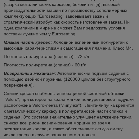
(сварка металлических каркасов, боковин и т.д), высокой
производительности машин по производству сополимерных
комплектующих "Euroseating" завоевывает важный
стратегический атрибут, как скорость изготовления заказа. Ни
одна компании в мире не сможет Вам предложить условия
поставки лучшие чем у Euroseating.
Мягкая часть кресел:
Холодной вспененный полиуретан с
высокими характеристиками самогашения пламени. Класс M4.
Плотность полиуретана (сиденье) - 72 г/л
Плотность полиуретана (спинки) - 60 г/л
Возвратный механизм:
Автоматический подъем сиденья с
помощью двойной пружины. (120000 циклов без структурного
повреждения).
Спинки кресел снабжены инновационой системой обтяжки
"Velcro", при которой на краях мягкой полиуретановой подушки
расположена Velcro-лента ("липучка"). Лента-липучка крепится
к металлическому каркасу в полиуретановой части спинки и
сиденья. Это система значительно улучшает натяжение ткани,
снижая все риски возникновения морщин во время
эксплуатации кресла, а также обеспечивает легкую смену
чехла кресла в случае вандального отношен