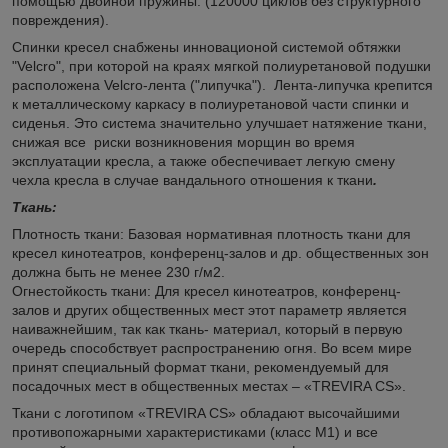
помощью двойной пружины. (120000 циклов без структурного
повреждения).
Спинки кресел снабжены инновационой системой обтяжки
"Velcro", при которой на краях мягкой полиуретановой подушки
расположена Velcro-лента ("липучка"). Лента-липучка крепится
к металлическому каркасу в полиуретановой части спинки и
сиденья. Это система значительно улучшает натяжение ткани,
снижая все риски возникновения морщин во время
эксплуатации кресла, а также обеспечивает легкую смену
чехла кресла в случае вандального отношения к ткани
.
Ткань:
Плотность ткани: Базовая нормативная плотность ткани для
кресел кинотеатров, конференц-залов и др. общественных зон
должна быть не менее 230 г/м2.
Огнестойкость ткани: Для кресел кинотеатров, конференц-
залов и других общественных мест этот параметр является
наиважнейшим, так как ткань- материал, который в первую
очередь способствует распространению огня. Во всем мире
принят специальный формат ткани, рекомендуемый для
посадочных мест в общественных местах – «TREVIRA CS».
Ткани с логотипом «TREVIRA CS» обладают высочайшими
противопожарными характеристиками (класс М1) и все