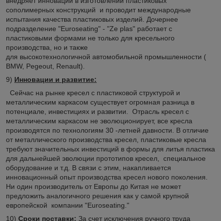
внедряет инновации в изготовлении пластиковых
сополимерных конструкций и проводит международные
испытания качества пластиковых изделий. Дочернее
подразделение "Euroseating" - "Ze plas" работает с
пластиковыми формами не только для кресельного
производства, но и также
для высокотехнологичной автомобильной промышленности (
BMW, Pegeout, Renault).
9)
Инновации и развитие:
Сейчас на рынке кресел с пластиковой структурой и
металлическим каркасом существует огромная разница в
потенциале, инвестициях и развитии. Отрасль кресел с
металлическим каркасом не эволюционирует, все кресла
производятся по технологиям 30 -летней давности. В отличие
от металлического производства кресел, пластиковые кресла
требуют значительных инвестиций в формы для литья пластика
для дальнейшей эволюции прототипов кресел, специальное
оборудование и т.д. В связи с этим, накапливается
инновационный опыт производства кресел нового поколения.
Ни один производитель от Европы до Китая не может
предложить аналогичного решения как у самой крупной
европейской компании "Euroseating."
10)
Сроки поставки
:
За счет исключения ручного труда