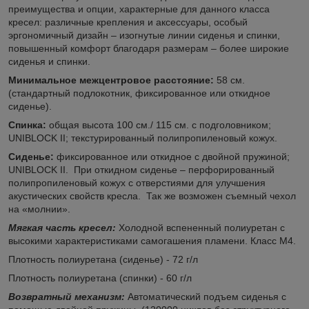
преимущества и опции, характерные для данного класса
кресел: различные крепления и аксессуары, особый
эргономичный дизайн – изогнутые линии сиденья и спинки,
повышенный комфорт благодаря размерам – более широкие
сиденья и спинки.
Минимальное межцентровое расстояние:
58 см.
(стандартный подлокотник, фиксированное или откидное
сиденье).
Спинка:
общая высота 100 см./ 115 см. с подголовником;
UNIBLOCK II; текстурированный полипропиленовый кожух.
Сиденье:
фиксированное или откидное с двойной пружиной;
UNIBLOCK II. При откидном сиденье – перфорированный
полипропиленовый кожух с отверстиями для улучшения
акустических свойств кресла. Так же возможен съемный чехол
на «молнии».
Мягкая часть кресел:
Холодной вспененный полиуретан с
высокими характеристиками самогашения пламени. Класс M4.
Плотность полиуретана (сиденье) - 72 г/л
Плотность полиуретана (спинки) - 60 г/л
Возвратный механизм:
Автоматический подъем сиденья с