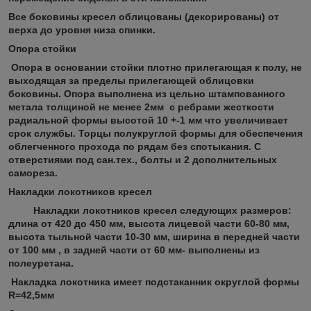
Все боковины кресел облицованы (декорированы) от
верха до уровня низа спинки.
Опора стойки
Опора в основании стойки плотно прилегающая к полу, не
выходящая за пределы прилегающей облицовки
боковины. Опора выполнена из цельно штампованного
метала толщиной не менее 2мм с ребрами жесткости
радиальной формы высотой 10 +-1 мм что увеличивает
срок службы. Торцы полукруглой формы для обеспечения
облегченного прохода по рядам без спотыкания. С
отверстиями под сан.тех., болты и 2 дополнительных
самореза.
Накладки локотников кресел
Накладки локотников кресел
следующих размеров:
длина от 420 до 450 мм, высота лицевой части 60-80 мм,
высота тыльной части 10-30 мм, ширина в передней части
от 100 мм , в задней части от 60 мм- выполнены из
полеуретана.
Накладка локотника имеет подстаканник округлой формы
R
=42,5мм