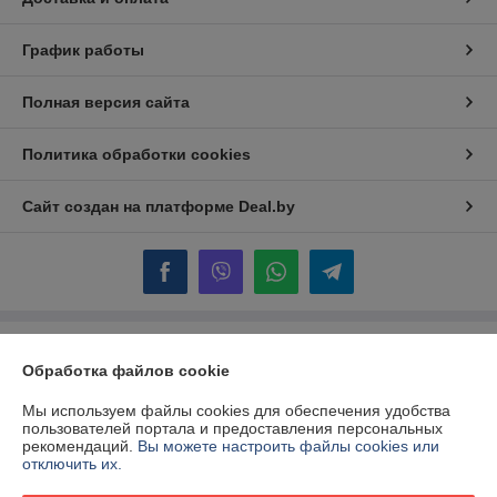
График работы
Полная версия сайта
Политика обработки cookies
Сайт создан на платформе Deal.by
Информация для покупателя
Обработка файлов cookie
Юридическое лицо:
ЧТПУП "АртиКо Трейд"
220117, РБ, г. Минск, пр-т Газеты Звязда, д. 47, помещение № 306
Мы используем файлы cookies для обеспечения удобства
пользователей портала и предоставления персональных
Регистрационный номер ЕГР: 192266040
рекомендаций.
Вы можете настроить файлы cookies или
отключить их.
УНП: 192266040