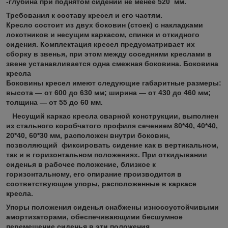
-глубина при поднятом сидении не менее 520 мм.
Требования к составу кресел и его частям.
Кресло состоит из двух боковин (стоек) с накладками
локотников и несущим каркасом, спинки и откидного
сидения. Комплектация кресел предусматривает их
сборку в звенья, при этом между соседними креслами в
звене устанавливается одна смежная боковина. Боковина
кресла
Боковины кресел имеют следующие габаритные размеры:
высота — от 600 до 630 мм; ширина — от 430 до 460 мм;
толщина — от 55 до 60 мм.
Несущий
каркас кресла сварной конструкции,
выполнен
из стального коробчатого профиля сечением 80*40, 40*40,
20*40, 60*30 мм,
расположен внутри боковин,
позволяющий фиксировать сидение как в вертикальном,
так и в горизонтальном положениях. При откидывании
сиденья в рабочее положение, близкое к
горизонтальному, его опирание производится в
соответствующие упоры, расположенные в каркасе
кресла.
Упоры положения сиденья снабжены износоустойчивыми
амортизаторами, обеспечивающими бесшумное
перемещение сиденья в эти положения.