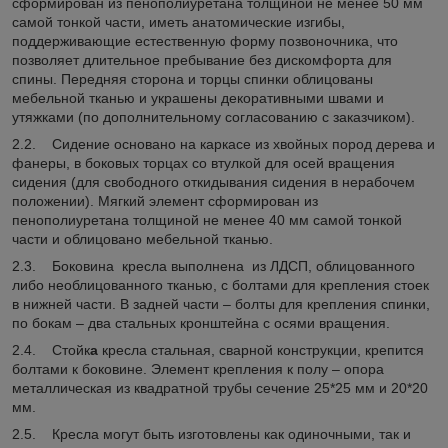
сформирован из пенополиуретана толщиной не менее 50 мм
самой тонкой части, иметь анатомические изгибы,
поддерживающие естественную форму позвоночника, что
позволяет длительное пребывание без дискомфорта для
спины. Передняя сторона и торцы спинки облицованы
мебельной тканью и украшены декоративными швами и
утяжками (по дополнительному согласованию с заказчиком).
2.2. Сидение основано на каркасе из хвойных пород дерева и
фанеры, в боковых торцах со втулкой для осей вращения
сидения (для свободного откидывания сидения в нерабочем
положении). Мягкий элемент сформирован из
пенополиуретана толщиной не менее 40 мм самой тонкой
части и облицовано мебельной тканью.
2.3. Боковина кресла выполнена из ЛДСП, облицованного
либо необлицованного тканью, с болтами для крепления стоек
в нижней части. В задней части – болты для крепления спинки,
по бокам – два стальных кронштейна с осями вращения.
2.4. Стойк
а
кресла стальная, сварной конструкции, крепится
болтами к боковине. Элемент крепления к полу – опора
металлическая из квадратной трубы сечение 25*25 мм и 20*20
мм.
2.5. Кресла могут быть изготовлены как одиночными, так и