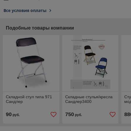
Все условия оплаты
Подобные товары компании
Складной стул типа 971
Складные стулья/кресла
Сту
Сандлер
Сандлер3400
мо
90
750
88
руб.
руб.