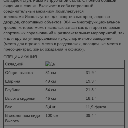
Складной стул. Рама из трубчатой стали. С полной обивкой
сидения и спинки. Включает в себя встроенный
соединительный механизм.Комплектуется
тележками.Используется для спортивных арен, ледовых
дворцов, спортивных объектов. 904 — многофункциональное
кресло, которое может использоваться как для арен во время
спортивных соревнований и развлекательных мероприятий, так
и для других универсальных нужд спортивного заведения
(места для игроков, места в раздевалках, посадочные места в
пресс-центрах, зонах ожидания и офисах).
СПЕЦИФИКАЦИЯ
Складной
Общая высота
81 см
31.9 "
Ширина
49 см
19.3 "
Глубина
54 см
21.3 "
Высота сиденья
46 см
18.1 "
Вес
5,4 кг
11,9 фунта
В сложенном виде
100 см
39.4 "
Высота