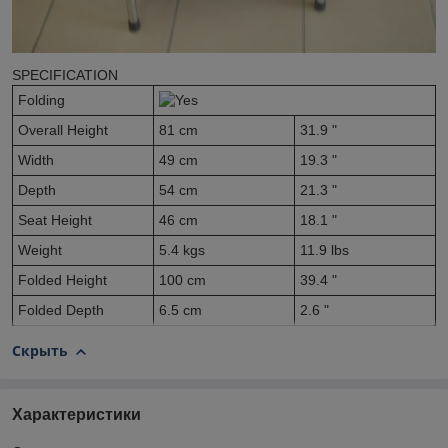
SPECIFICATION
Folding
Overall Height
81 cm
31.9 "
Width
49 cm
19.3 "
Depth
54 cm
21.3 "
Seat Height
46 cm
18.1 "
Weight
5.4 kgs
11.9 lbs
Folded Height
100 cm
39.4 "
Folded Depth
6.5 cm
2.6 "
Скрыть
Характеристики