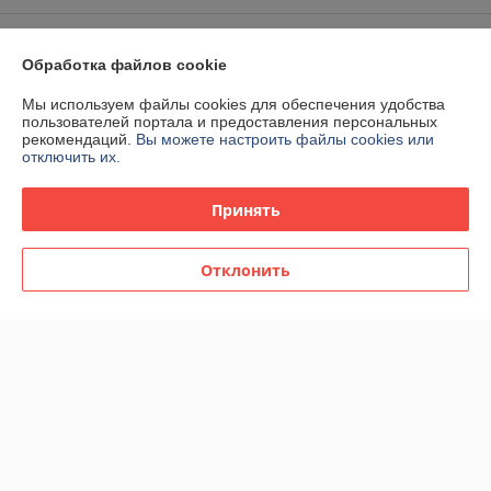
Контакты
Обработка файлов cookie
Доставка и оплата
Мы используем файлы cookies для обеспечения удобства
пользователей портала и предоставления персональных
рекомендаций.
Вы можете настроить файлы cookies или
График работы
отключить их.
Полная версия сайта
Принять
Политика обработки cookies
Отклонить
Сайт создан на платформе Deal.by
Информация для покупателя
Юридическое лицо:
ЧТПУП "АртиКо Трейд"