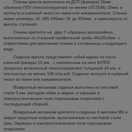
· Спинка кресла выполнена из ДСП (фанера) 16мм.,
обклеена ППУ (пенополиуретан) не менее (ST2536) 20мм. и
затянута в сьёмный чехол из ткани или кожзаменителя. Спинка
имеет размеры: Ш: 495-595мм./ В: до 550мм., в зависимости от
высоты ступеней.
· Спинка крепится на двух Г-образных кронштейнах,
выполненных из стальной профильной трубы 40х20х2мм. с
отверстиями для крепления спинки и столешницы следующего
ряда.
· Сиденье кресла представляет собой каркас из гнуто-
клееной фанеры 10 мм., с наклеенным на него ВтППУ
(вторично вспененный пенополиуретан) толщиной 16 мм. и
плотностью не менее 100 кг/м.куб. Сиденье затянуто в сьёмный
чехол из ткани или кожзаменителя.
· Возвратный механизм сиденья выполнен из листовой
стали 3 мм. методом гибки и сварки, и окрашен в
электростатическом поле порошковым покрытием с
последующей сборкой.
· Возвратный механизм крепится к сиденью 4 винтами М6 и
закрыт защитным кожухом, выполненным из листовой стали
1мм. Окрашен в электростатическом поле порошковым
покрытием.