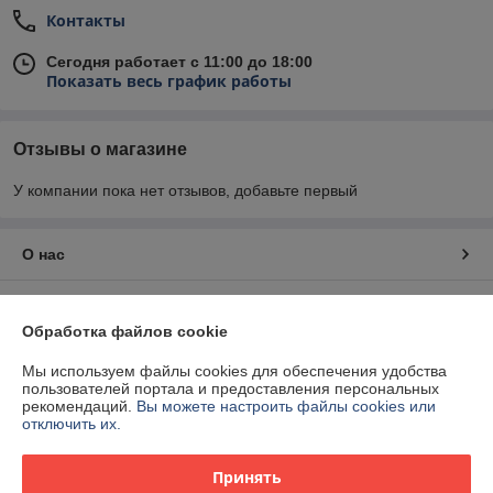
Контакты
Сегодня работает с 11:00 до 18:00
Показать весь график работы
Отзывы о магазине
У компании пока нет отзывов, добавьте первый
О нас
Контакты
Обработка файлов cookie
Доставка и оплата
Мы используем файлы cookies для обеспечения удобства
пользователей портала и предоставления персональных
рекомендаций.
Вы можете настроить файлы cookies или
График работы
отключить их.
Полная версия сайта
Принять