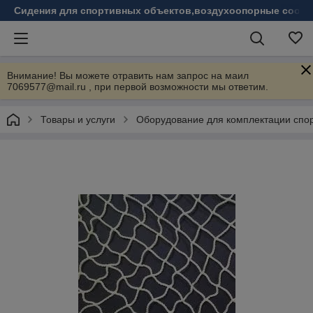
Сидения для спортивных объектов,воздухоопорные соору
Внимание! Вы можете отравить нам запрос на маил
7069577@mail.ru , при первой возможности мы ответим.
Товары и услуги
Оборудование для комплектации спо