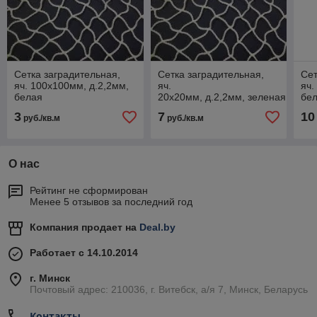
Сетка заградительная,
Сетка заградительная,
Сет
яч. 100х100мм, д.2,2мм,
яч.
яч.
белая
20х20мм, д.2,2мм, зеленая /
бе
белая
3
7
10
руб./кв.м
руб./кв.м
О нас
Рейтинг не сформирован
Менее 5 отзывов за последний год
Компания продает на
Deal.by
Работает с 14.10.2014
г. Минск
Почтовый адрес: 210036, г. Витебск, а/я 7, Минск, Беларусь
Контакты