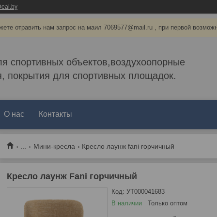
eal.by
ете отравить нам запрос на маил 7069577@mail.ru , при первой возмож
ля спортивных объектов,воздухоопорные
, покрытия для спортивных площадок.
О нас
Контакты
...
Мини-кресла
Кресло лаунж fani горчичный
Кресло лаунж Fani горчичный
Код:
УТ000041683
В наличии
Только оптом