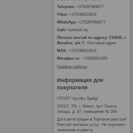
+375297069577
+375296010914
+375297069577
bykreslo.by
Письмо почтой по адресу: 210036, г.
Витебск, а/я 7
Почтовый адрес
MAX
+375296010914
Мегафон ru
+79265811483
График работы
Информация для
покупателя
ЧТПУП "АртиКо Трейд"
220117, РБ, г. Минск, пр-т Газеты
Звязда, д. 47, помещение № 306
Дата регистрации в Торговом реестре/
Реестре бытовых услуг: Не подлежит
занесению в реестр