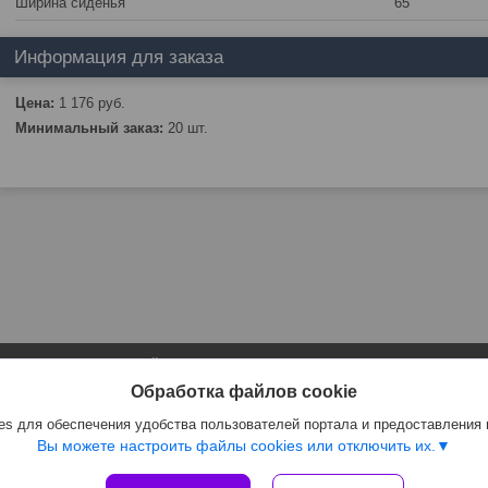
Ширина сиденья
65
Информация для заказа
Цена:
1 176
руб.
Минимальный заказ:
20 шт.
Сайт создан на платформе Deal.by
Политика обработки файлов cookies
Обработка файлов cookie
ЧТПУП "АртиКо Трейд" |
Пожаловаться на контент
Select Language
▼
s для обеспечения удобства пользователей портала и предоставления
Вы можете настроить файлы cookies или отключить их.