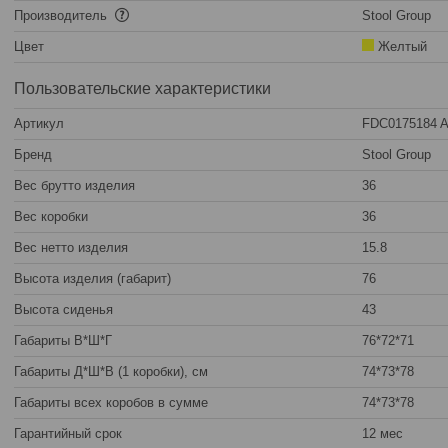
Производитель
Stool Group
Цвет
Желтый
Пользовательские характеристики
Артикул
FDC0175184 An
Бренд
Stool Group
Вес брутто изделия
36
Вес коробки
36
Вес нетто изделия
15.8
Высота изделия (габарит)
76
Высота сиденья
43
Габариты В*Ш*Г
76*72*71
Габариты Д*Ш*В (1 коробки), см
74*73*78
Габариты всех коробов в сумме
74*73*78
Гарантийный срок
12 мес