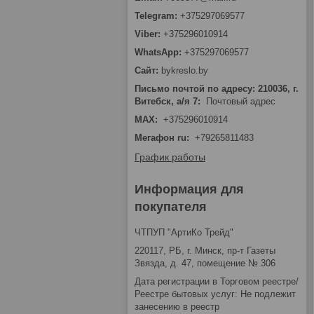
+375297069577
+375296010914
+375297069577
bykreslo.by
Письмо почтой по адресу: 210036, г.
Витебск, а/я 7
Почтовый адрес
MAX
+375296010914
Мегафон ru
+79265811483
График работы
Информация для
покупателя
ЧТПУП "АртиКо Трейд"
220117, РБ, г. Минск, пр-т Газеты
Звязда, д. 47, помещение № 306
Дата регистрации в Торговом реестре/
Реестре бытовых услуг: Не подлежит
занесению в реестр