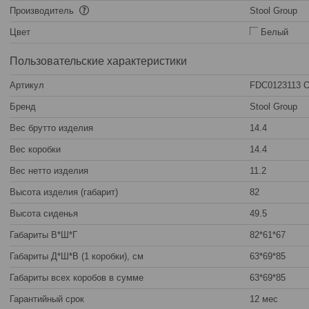
Производитель
Stool Group
Цвет
Белый
Пользовательские характеристики
Артикул
FDC0123113 O
Бренд
Stool Group
Вес брутто изделия
14.4
Вес коробки
14.4
Вес нетто изделия
11.2
Высота изделия (габарит)
82
Высота сиденья
49.5
Габариты В*Ш*Г
82*61*67
Габариты Д*Ш*В (1 коробки), см
63*69*85
Габариты всех коробов в сумме
63*69*85
Гарантийный срок
12 мес