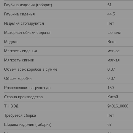
Глубина изделия (габарит)
61
Глубина сиденья
44.5
Изделия стопируются
Нет
Материал обивки сиденья
шенилл
Модель
Bors
Мягкость сиденья
мягкое
Мягкость спинки
мягкая
Объем всех коробов в сумме
0.37
Объем коробки
0.37
Разрешенная нагрузка до
150
Страна производства
Китай
ТН ВЭД
9401610000
Требуется сборка
Нет
Ширина изделия (габарит)
67