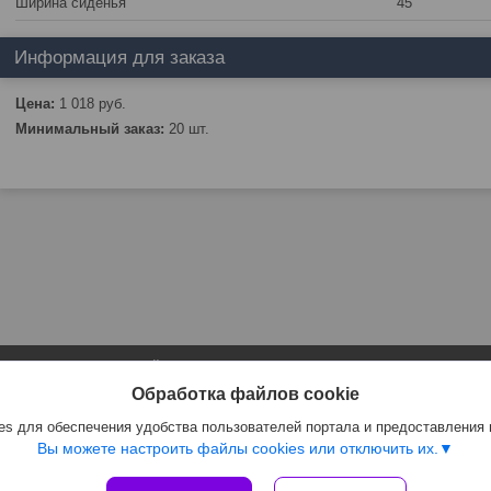
Ширина сиденья
45
Информация для заказа
Цена:
1 018
руб.
Минимальный заказ:
20 шт.
Сайт создан на платформе Deal.by
Политика обработки файлов cookies
Обработка файлов cookie
ЧТПУП "АртиКо Трейд" |
Пожаловаться на контент
Select Language
▼
s для обеспечения удобства пользователей портала и предоставления
Вы можете настроить файлы cookies или отключить их.