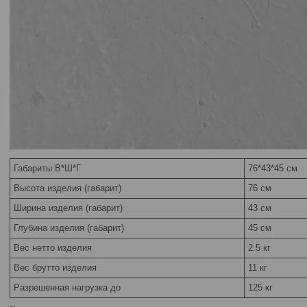
Габариты В*Ш*Г
76*43*45 см
Высота изделия (габарит)
76 см
Ширина изделия (габарит)
43 см
Глубина изделия (габарит)
45 см
Вес нетто изделия
2.5 кг
Вес брутто изделия
11 кг
Разрешенная нагрузка до
125 кг