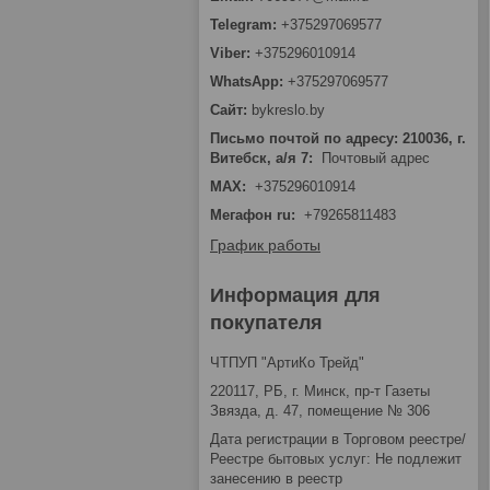
+375297069577
+375296010914
+375297069577
bykreslo.by
Письмо почтой по адресу: 210036, г.
Витебск, а/я 7
Почтовый адрес
MAX
+375296010914
Мегафон ru
+79265811483
График работы
Информация для
покупателя
ЧТПУП "АртиКо Трейд"
220117, РБ, г. Минск, пр-т Газеты
Звязда, д. 47, помещение № 306
Дата регистрации в Торговом реестре/
Реестре бытовых услуг: Не подлежит
занесению в реестр