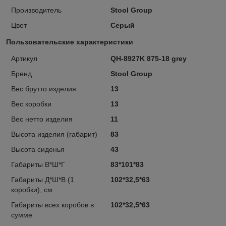
Производитель
Stool Group
Цвет
Серый
Пользовательские характеристики
Артикул
QH-8927K 875-18 grey
Бренд
Stool Group
Вес брутто изделия
13
Вес коробки
13
Вес нетто изделия
11
Высота изделия (габарит)
83
Высота сиденья
43
Габариты В*Ш*Г
83*101*83
Габариты Д*Ш*В (1
102*32,5*63
коробки), см
Габариты всех коробов в
102*32,5*63
сумме