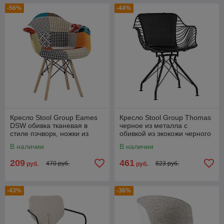
-56%
-44%
Кресло Stool Group Eames
Кресло Stool Group Thomas
DSW обивка тканевая в
черное из металла с
стиле пэчворк, ножки из
обивкой из экокожи черного
массива бука
цвета
В наличии
В наличии
209
461
470 руб.
823 руб.
руб.
руб.
-43%
-36%