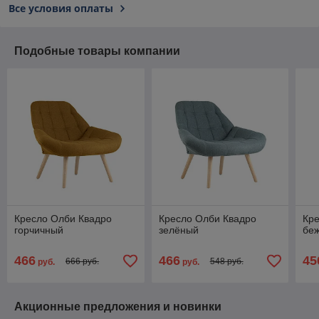
Все условия оплаты
Подобные товары компании
Кресло Олби Квадро
Кресло Олби Квадро
Кр
горчичный
зелёный
бе
466
466
45
666 руб.
548 руб.
руб.
руб.
Акционные предложения и новинки