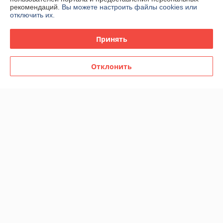
рекомендаций.
Вы можете настроить файлы cookies или
отключить их.
Стул обеденный Enid серо-
Кресло Олби Квадро
Принять
зеленый ткань Sonic
бежевый
В наличии
В наличии
Отклонить
384
466
588 руб.
666 руб.
руб.
руб.
-29%
-29%
Стул обеденный Eima
Стул обеденный Eima
тёмно-серый
терракотовый