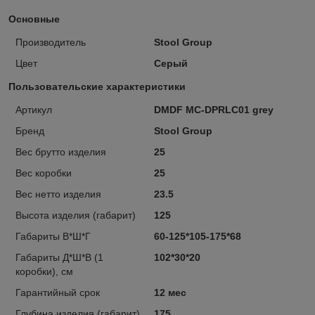
Основные
Производитель
Stool Group
Цвет
Серый
Пользовательские характеристики
Артикул
DMDF MC-DPRLC01 grey
Бренд
Stool Group
Вес брутто изделия
25
Вес коробки
25
Вес нетто изделия
23.5
Высота изделия (габарит)
125
Габариты В*Ш*Г
60-125*105-175*68
Габариты Д*Ш*В (1
102*30*20
коробки), см
Гарантийный срок
12 мес
Глубина изделия (габарит)
175