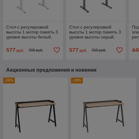
Стол с регулировкой
Стол с регулировкой
Под
высоты 1 мотор память 3
высоты 1 мотор память 3
эле
уровня высоты белый,
уровня высоты серый,
рег
столешница 110х60 см
столешница 110х60 см
мот
дерево
светлое дерево
выс
577
577
44
705 руб.
705 руб.
руб.
руб.
Акционные предложения и новинки
-39%
-39%