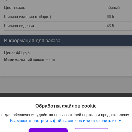
Цвет ножек
чёрный
Ширина изделия (габарит)
66.5
Ширина сиденья
43.5
Информация для заказа
Цена:
441
руб.
Минимальный заказ:
20 шт.
Сайт создан на платформе Deal.by
Политика обработки файлов cookies
Обработка файлов cookie
ЧТПУП "АртиКо Трейд" |
Пожаловаться на контент
Select Language
▼
s для обеспечения удобства пользователей портала и предоставления
Вы можете настроить файлы cookies или отключить их.