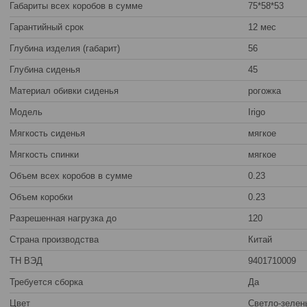
Габариты всех коробов в сумме
75*58*53
Гарантийный срок
12 мес
Глубина изделия (габарит)
56
Глубина сиденья
45
Материал обивки сиденья
рогожка
Модель
Irigo
Мягкость сиденья
мягкое
Мягкость спинки
мягкое
Объем всех коробов в сумме
0.23
Объем коробки
0.23
Разрешенная нагрузка до
120
Страна производства
Китай
ТН ВЭД
9401710009
Требуется сборка
Да
Цвет
Светло-зелен