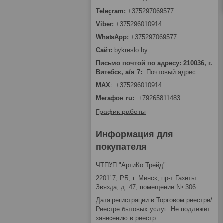
+375297069577
+375296010914
+375297069577
bykreslo.by
Письмо почтой по адресу: 210036, г.
Витебск, а/я 7
Почтовый адрес
MAX
+375296010914
Мегафон ru
+79265811483
График работы
Информация для
покупателя
ЧТПУП "АртиКо Трейд"
220117, РБ, г. Минск, пр-т Газеты
Звязда, д. 47, помещение № 306
Дата регистрации в Торговом реестре/
Реестре бытовых услуг: Не подлежит
занесению в реестр