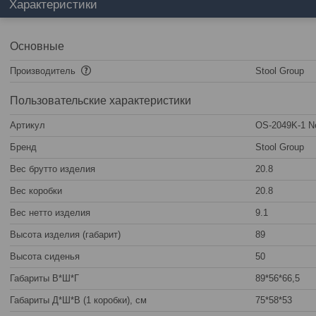
Характеристики
Основные
Производитель
Stool Group
Пользовательские характеристики
Артикул
OS-2049K-1 N
Бренд
Stool Group
Вес брутто изделия
20.8
Вес коробки
20.8
Вес нетто изделия
9.1
Высота изделия (габарит)
89
Высота сиденья
50
Габариты В*Ш*Г
89*56*66,5
Габариты Д*Ш*В (1 коробки), см
75*58*53