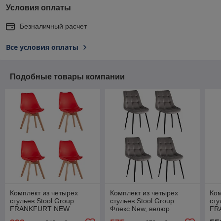
Условия оплаты
Безналичный расчет
Все условия оплаты
Подобные товары компании
Комплект из четырех
Комплект из четырех
Ком
стульев Stool Group
стульев Stool Group
сту
FRANKFURT NEW
Флекс New, велюр
FR
красный, сиденье из
светло-серый
син