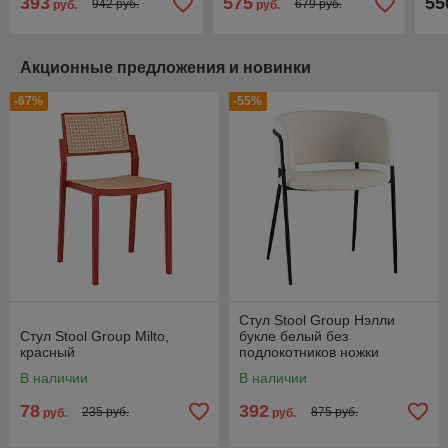
393
575
55
942 руб.
679 руб.
руб.
руб.
сочетания пластика и
экокожи, ножки
Акционные предложения и новинки
-67%
-55%
Стул Stool Group Нэлли
Стул Stool Group Milto,
букле белый без
красный
подлокотников ножки
металл черные
В наличии
В наличии
78
392
235 руб.
875 руб.
руб.
руб.