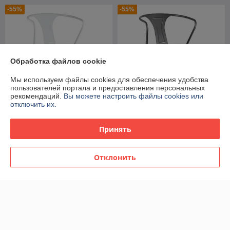
-55%
-55%
Обработка файлов cookie
Мы используем файлы cookies для обеспечения удобства
пользователей портала и предоставления персональных
рекомендаций.
Вы можете настроить файлы cookies или
отключить их.
Стул Stool Group Tolix с
Стул Stool Group Tolix с
Принять
подлокотниками белый
подлокотниками
матовый + светлое дерево,
серебристый матовый +
металлическое основание,
темное дерево, ,
В наличии
В наличии
оцинкованная
металлическое серебристое
Отклонить
256
256
569 руб.
569 руб.
руб.
руб.
-55%
-55%