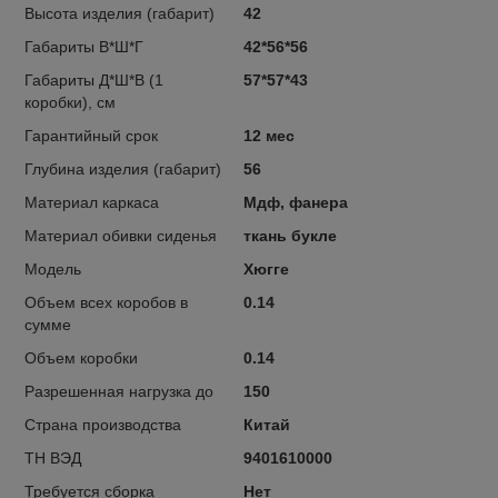
Высота изделия (габарит)
42
Габариты В*Ш*Г
42*56*56
Габариты Д*Ш*В (1
57*57*43
коробки), см
Гарантийный срок
12 мес
Глубина изделия (габарит)
56
Материал каркаса
Мдф, фанера
Материал обивки сиденья
ткань букле
Модель
Хюгге
Объем всех коробов в
0.14
сумме
Объем коробки
0.14
Разрешенная нагрузка до
150
Страна производства
Китай
ТН ВЭД
9401610000
Требуется сборка
Нет