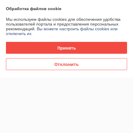
Обработка файлов cookie
Мы используем файлы cookies для обеспечения удобства
пользователей портала и предоставления персональных
рекомендаций.
Вы можете настроить файлы cookies или
отключить их.
Пуф Stool Group Кэрри с
Пуф Stool Group Кэрри с
ящиком велюр коричневый
ящиком велюр розовый с
Принять
с декоративным золотым
декоративным золотым
ободком
ободком
В наличии
В наличии
Отклонить
197
197
393 руб.
393 руб.
руб.
руб.
-49%
-48%