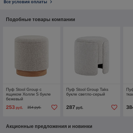
Все условия оплаты
Подобные товары компании
Пуф Stool Group с
Пуф Stool Group Taks
Пуф
ящиком Холли S букле
букле светло-серый
тка
бежевый
253
287
38
354 руб.
руб.
руб.
Акционные предложения и новинки