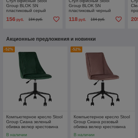
Стул офисный Stool
Стул офисный Stool
Сту
Group BLOK SN
Group BLOK SN
Cle
пластиковый серый
пластиковый черный
пр
156
118
20
184 руб.
184 руб.
руб.
руб.
Акционные предложения и новинки
-52%
-52%
Компьютерное кресло Stool
Компьютерное кресло Stool
Group Сиана зеленый
Group Сиана розовый
обивка велюр крестовина
обивка велюр крестовина
металл черный механизм
металл черный механизм
В наличии
В наличии
регулировки
регулировки