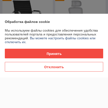
Обработка файлов cookie
Мы используем файлы cookies для обеспечения удобства
пользователей портала и предоставления персональных
рекомендаций.
Вы можете настроить файлы cookies или
отключить их.
Кресло офисное TopChairs
Компьютерное кресло
Принять
TopChairs Visit черное в
TopChairs TopChairs Airone
обивке из экокожи
офисное белое, обивка из
сетки и текстиля, механизм
В наличии
В наличии
Отклонить
качания Top
333
381
674 руб.
744 руб.
руб.
руб.
-46%
-42%