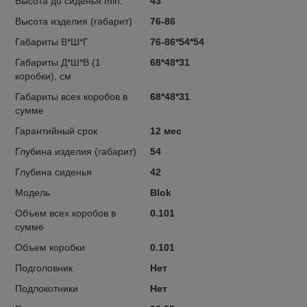
Высота до сиденья min.
43
Высота изделия (габарит)
76-86
Габариты В*Ш*Г
76-86*54*54
Габариты Д*Ш*В (1
68*48*31
коробки), см
Габариты всех коробов в
68*48*31
сумме
Гарантийный срок
12 мес
Глубина изделия (габарит)
54
Глубина сиденья
42
Модель
Blok
Объем всех коробов в
0.101
сумме
Объем коробки
0.101
Подголовник
Нет
Подлокотники
Нет