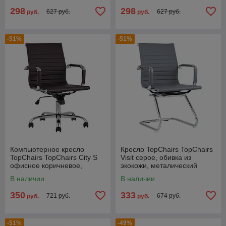
298
298
627 руб.
627 руб.
руб.
руб.
-51%
-51%
Компьютерное кресло
Кресло TopChairs TopChairs
TopChairs TopChairs City S
Visit серое, обивка из
офисное коричневое,
экокожи, металический
обивка экокожа, механизм
каркас
В наличии
В наличии
качания и
350
333
721 руб.
674 руб.
руб.
руб.
-51%
-49%