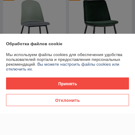
Обработка файлов cookie
Мы используем файлы cookies для обеспечения удобства
пользователей портала и предоставления персональных
Стул Stool Group
Стул Stool Group Мелисса
рекомендаций.
Вы можете настроить файлы cookies или
пластиковый Shell серо-
велюр цвет зеленый ножки
отключить их.
зеленый с мягким сиденьем
металл с золотым декором
ножки из металла
В наличии
В наличии
Принять
196
321
491 руб.
785 руб.
руб.
руб.
Отклонить
Показать ещё
О нас