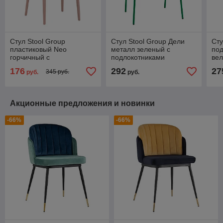
Стул Stool Group
Стул Stool Group Дели
Сту
пластиковый Neo
металл зеленый с
по
горчичный с
подлокотниками
ве
подлокотниками
че
176
292
27
345 руб.
руб.
руб.
Акционные предложения и новинки
-66%
-66%