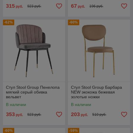
315
67
923 руб.
196 руб.
руб.
руб.
-62%
-60%
Стул Stool Group Пенелопа
Стул Stool Group Барбара
мягкий серый обивка
NEW экокожа бежевая
вельвет
золотые ножки
В наличии
В наличии
353
203
923 руб.
510 руб.
руб.
руб.
-60%
-59%