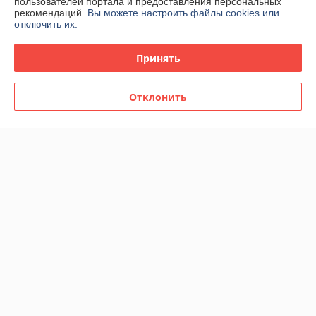
пользователей портала и предоставления персональных
рекомендаций.
Вы можете настроить файлы cookies или
отключить их.
Пуф Stool Group Кэрри с
ящиком велюр серо-черный
Пуф Stool Group Эркки S
Принять
с декоративным золотым
белый
ободком
В наличии
В наличии
Отклонить
199
185
392 руб.
353 руб.
руб.
руб.
-48%
-44%
Пуф Stool Group Шарлотта с
Пуф Stool Group Эркки S
ящиком велюр зеленый с