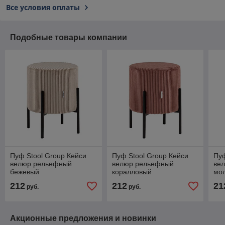
Все условия оплаты
Подобные товары компании
Пуф Stool Group Кейси
Пуф Stool Group Кейси
Пуф
велюр рельефный
велюр рельефный
ве
бежевый
коралловый
мо
212
212
21
руб.
руб.
Акционные предложения и новинки