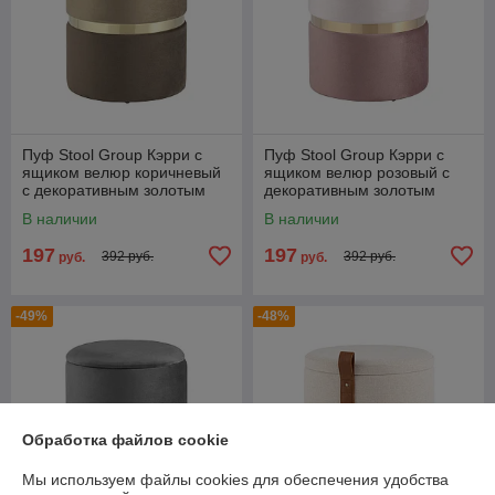
Пуф Stool Group Кэрри с
Пуф Stool Group Кэрри с
ящиком велюр коричневый
ящиком велюр розовый с
с декоративным золотым
декоративным золотым
ободком
ободком
В наличии
В наличии
197
197
392 руб.
392 руб.
руб.
руб.
-49%
-48%
Обработка файлов cookie
Мы используем файлы cookies для обеспечения удобства