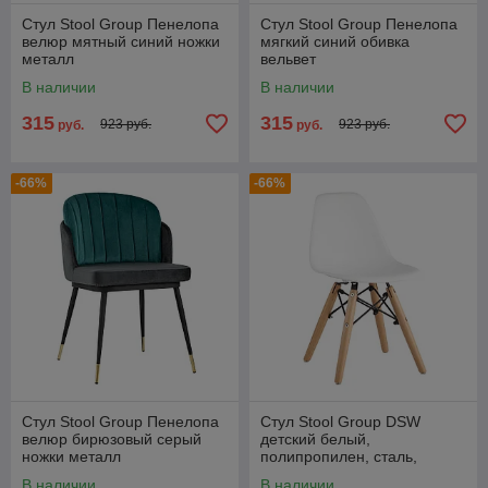
Стул Stool Group Пенелопа
Стул Stool Group Пенелопа
велюр мятный синий ножки
мягкий синий обивка
металл
вельвет
В наличии
В наличии
315
315
923 руб.
923 руб.
руб.
руб.
-66%
-66%
Стул Stool Group Пенелопа
Стул Stool Group DSW
велюр бирюзовый серый
детский белый,
ножки металл
полипропилен, сталь,
натуральный массив бука
В наличии
В наличии