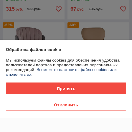
315
67
923 руб.
196 руб.
руб.
руб.
-62%
-60%
Обработка файлов cookie
Мы используем файлы cookies для обеспечения удобства
пользователей портала и предоставления персональных
рекомендаций.
Вы можете настроить файлы cookies или
отключить их.
Принять
Стул Stool Group Пенелопа
Стул Stool Group Барбара
мягкий серый обивка
NEW экокожа бежевая
вельвет
золотые ножки
Отклонить
В наличии
В наличии
353
203
923 руб.
510 руб.
руб.
руб.