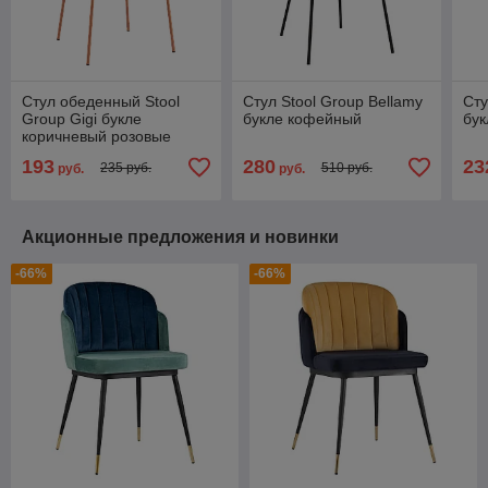
Стул обеденный Stool
Стул Stool Group Bellamy
Сту
Group Gigi букле
букле кофейный
бу
коричневый розовые
ножки
193
280
23
235 руб.
510 руб.
руб.
руб.
Акционные предложения и новинки
-66%
-66%