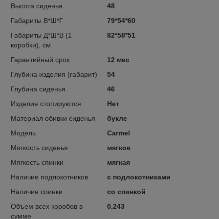
Высота сиденья
48
Габариты В*Ш*Г
79*54*60
Габариты Д*Ш*В (1
82*58*51
коробки), см
Гарантийный срок
12 мес
Глубина изделия (габарит)
54
Глубина сиденья
46
Изделия стопируются
Нет
Материал обивки сиденья
букле
Модель
Carmel
Мягкость сиденья
мягкое
Мягкость спинки
мягкая
Наличие подлокотников
с подлокотниками
Наличие спинки
со спинкой
Объем всех коробов в
0.243
сумме