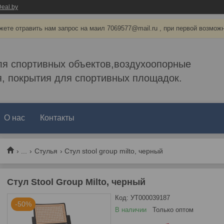
eal.by
ете отравить нам запрос на маил 7069577@mail.ru , при первой возмож
ля спортивных объектов,воздухоопорные
, покрытия для спортивных площадок.
О нас
Контакты
...
Стулья
Стул stool group milto, черный
Стул Stool Group Milto, черный
Код:
УТ000039187
-50%
В наличии
Только оптом