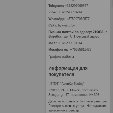
+375297069577
+375296010914
+375297069577
bykreslo.by
Письмо почтой по адресу: 210036, г.
Витебск, а/я 7
Почтовый адрес
MAX
+375296010914
Мегафон ru
+79265811483
График работы
Информация для
покупателя
ЧТПУП "АртиКо Трейд"
220117, РБ, г. Минск, пр-т Газеты
Звязда, д. 47, помещение № 306
Дата регистрации в Торговом реестре/
Реестре бытовых услуг: Не подлежит
занесению в реестр