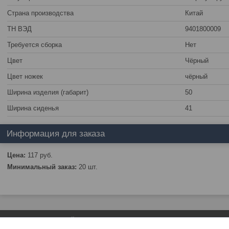
Страна производства
Китай
ТН ВЭД
9401800009
Требуется сборка
Нет
Цвет
Чёрный
Цвет ножек
чёрный
Ширина изделия (габарит)
50
Ширина сиденья
41
Информация для заказа
Цена:
117
руб.
Минимальный заказ:
20 шт.
Сайт создан на платформе Deal.by