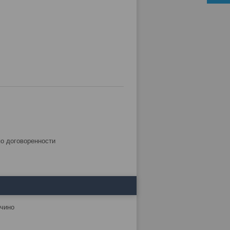
по договоренности
учино