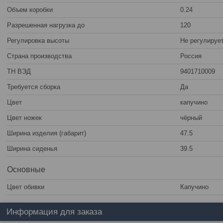
Объем коробки
0.24
Разрешенная нагрузка до
120
Регулировка высоты
Не регулируе
Страна производства
Россия
ТН ВЭД
9401710009
Требуется сборка
Да
Цвет
капучино
Цвет ножек
чёрный
Ширина изделия (габарит)
47.5
Ширина сиденья
39.5
Основные
Цвет обивки
Капучино
Информация для заказа