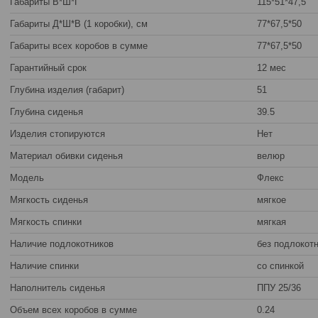
Габариты В*Ш*Г
115*51*47,5
Габариты Д*Ш*В (1 коробки), см
77*67,5*50
Габариты всех коробов в сумме
77*67,5*50
Гарантийный срок
12 мес
Глубина изделия (габарит)
51
Глубина сиденья
39.5
Изделия стопируются
Нет
Материал обивки сиденья
велюр
Модель
Флекс
Мягкость сиденья
мягкое
Мягкость спинки
мягкая
Наличие подлокотников
без подлокот
Наличие спинки
со спинкой
Наполнитель сиденья
ППУ 25/36
Объем всех коробов в сумме
0.24