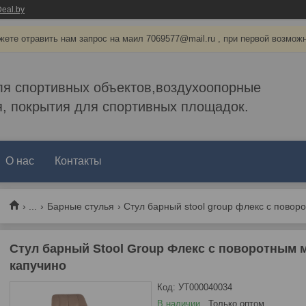
eal.by
ете отравить нам запрос на маил 7069577@mail.ru , при первой возмож
ля спортивных объектов,воздухоопорные
, покрытия для спортивных площадок.
О нас
Контакты
...
Барные стулья
Стул барный stool group флекс с пово
Стул барный Stool Group Флекс с поворотным
капучино
Код:
УТ000040034
В наличии
Только оптом