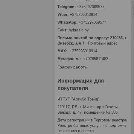
+375297069577
+375296010914
+375297069577
bykreslo.by
Письмо почтой по адресу: 210036, г.
Витебск, а/я 7
Почтовый адрес
MAX
+375296010914
Мегафон ru
+79265811483
График работы
Информация для
покупателя
ЧТПУП "АртиКо Трейд"
220117, РБ, г. Минск, пр-т Газеты
Звязда, д. 47, помещение № 306
Дата регистрации в Торговом реестре/
Реестре бытовых услуг: Не подлежит
занесению в реестр