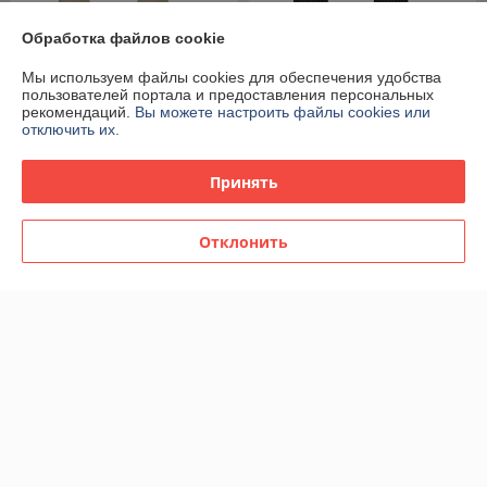
Обработка файлов cookie
Мы используем файлы cookies для обеспечения удобства
пользователей портала и предоставления персональных
рекомендаций.
Вы можете настроить файлы cookies или
отключить их.
Принять
Комплект из четырех
Комплект из четырех
Отклонить
стульев Stool Group DSW
стульев Stool Group MARTA
бежево-серый пластик
синяя обивка из экокожи
каркас из металла ножки
В наличии
В наличии
натуральный массив
392
903
726 руб.
1 512 руб.
руб.
руб.
Показать ещё
О нас