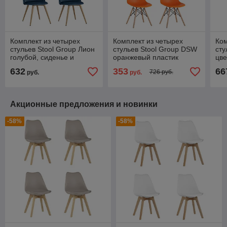
Комплект из четырех
Комплект из четырех
Ком
стульев Stool Group Лион
стульев Stool Group DSW
сту
голубой, сиденье и
оранжевый пластик
цве
спинка из голубого
каркас из металла ножки
оби
632
353
66
726 руб.
руб.
руб.
велюра, ножки из
натуральный массив бука
вел
металла с
кар
Акционные предложения и новинки
-58%
-58%