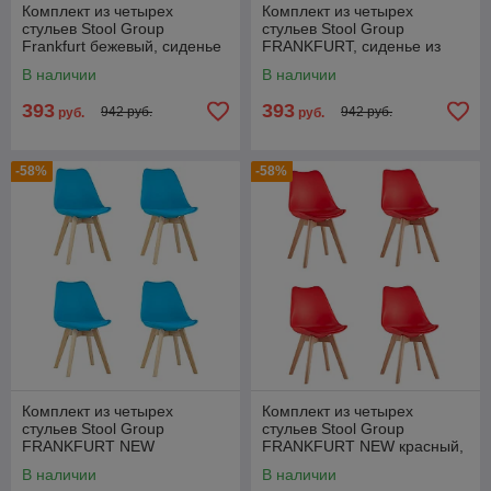
Комплект из четырех
Комплект из четырех
стульев Stool Group
стульев Stool Group
Frankfurt бежевый, сиденье
FRANKFURT, сиденье из
из сочетания пластика и
сочетания пластика и
В наличии
В наличии
экокожи, ножки
экокожи, ножки деревянные
393
393
942 руб.
942 руб.
руб.
руб.
-58%
-58%
Комплект из четырех
Комплект из четырех
стульев Stool Group
стульев Stool Group
FRANKFURT NEW
FRANKFURT NEW красный,
бирюзовый, сиденье из
сиденье из сочетания
В наличии
В наличии
сочетания пластика и
пластика и экокожи, ножки