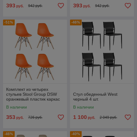
экокожи,
393
393
942 руб.
942 руб.
руб.
руб.
-51%
-46%
Комплект из четырех
стульев Stool Group DSW
Стул обеденный West
оранжевый пластик каркас
черный 4 шт.
из металла ножки
В наличии
В наличии
натуральный массив бука
353
1 100
726 руб.
2 049 руб.
руб.
руб.
-46%
-40%