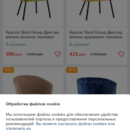
Кресло Stool Group Декстер
Кресло Stool Group Декстер
мягкое зеленое тканевое
мягкое оранжевое тканевое
В наличии
В наличии
398
415
1 019 руб.
1 019 руб.
руб.
руб.
-59%
-55%
Обработка файлов cookie
Мы используем файлы cookies для обеспечения удобства
пользователей портала и предоставления персональных
рекомендаций.
Вы можете настроить файлы cookies или
отключить их.