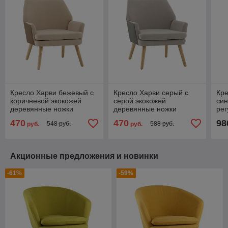
Кресло Харви бежевый с
Кресло Харви серый с
Кре
коричневой экокожей
серой экокожей
син
деревянные ножки
деревянные ножки
рег
мет
470
470
98
548 руб.
588 руб.
руб.
руб.
Акционные предложения и новинки
-61%
-59%