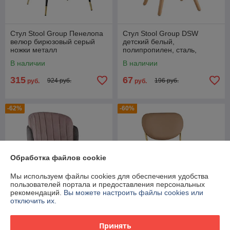
Стул Stool Group Пенелопа
Стул Stool Group DSW
велюр бирюзовый серый
детский белый,
ножки металл
полипропилен, сталь,
натуральный массив бука
В наличии
В наличии
315
67
924 руб.
196 руб.
руб.
руб.
-62%
-60%
Обработка файлов cookie
Мы используем файлы cookies для обеспечения удобства
пользователей портала и предоставления персональных
рекомендаций.
Вы можете настроить файлы cookies или
отключить их.
Стул Stool Group Пенелопа
Стул Stool Group Барбара
Принять
мягкий серый обивка
NEW экокожа бежевая