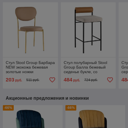
Стул Stool Group Барбара
Стул полубарный Stool
Сту
NEW экокожа бежевая
Group Балла бежевый
Gro
золотые ножки
сиденье букле, со
сер
спинкой в форме валика
спи
203
484
48
511 руб.
724 руб.
руб.
руб.
экокожа, ножки черные
эко
Акционные предложения и новинки
-66%
-66%