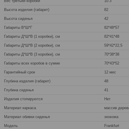
Вес третьей коробки
10.3
Высота изделия (габарит)
82
Высота сиденья
42
Габариты В*Ш*Г
82*48*57
Габариты Д*Ш*В (1 коробки), см
82*41*48
Габариты Д*Ш*В (2 коробки), см
59*42*22,5
Габариты Д*Ш*В (3 коробки), см
70*38*38
Габариты всех коробов в сумме
70*43*52
Гарантийный срок
12 мес
Глубина изделия (габарит)
48
Глубина сиденья
41
Изделия стопируются
Нет
Материал каркаса
массив дерев
Материал обивки сиденья
экокожа
Модель
Frankfurt