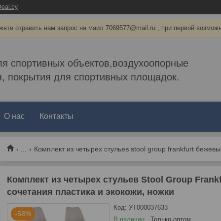
eal.by
ете отравить нам запрос на маил 7069577@mail.ru , при первой возмож
ля спортивных объектов,воздухоопорные
, покрытия для спортивных площадок.
О нас
Контакты
...
Комплект из четырех стульев Stool Group Frank
сочетания пластика и экокожи, ножки
Код:
УТ000037633
-58%
В наличии
Только оптом