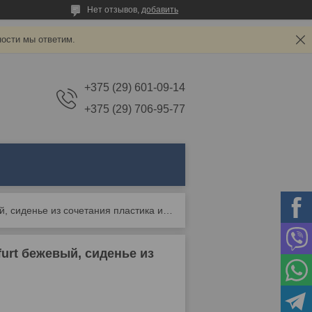
Нет отзывов,
добавить
ности мы ответим.
+375 (29) 601-09-14
+375 (29) 706-95-77
Комплект из четырех стульев stool group frankfurt бежевый, сиденье из сочетания пластика и экокожи, ножки
furt бежевый, сиденье из