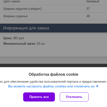
Цвет ножек
бежевый
Ширина изделия (габарит)
57
Ширина сиденья
48
Информация для заказа
Цена:
393
руб.
Минимальный заказ:
20 шт.
Сайт создан на платформе Deal.by
Политика обработки файлов cookies
Обработка файлов cookie
ЧТПУП "АртиКо Трейд" |
Пожаловаться на контент
Select Language
▼
s для обеспечения удобства пользователей портала и предоставления
Вы можете настроить файлы cookies или отключить их.
Принять все
Отклонить