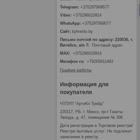
+375297069577
+375296010914
+375297069577
bykreslo.by
Письмо почтой по адресу: 210036, г.
Витебск, а/я 7
Почтовый адрес
MAX
+375296010914
Мегафон ru
+79265811483
График работы
Информация для
покупателя
ЧТПУП "АртиКо Трейд"
220117, РБ, г. Минск, пр-т Газеты
Звязда, д. 47, помещение № 306
Дата регистрации в Торговом реестре/
Реестре бытовых услуг: Не подлежит
занесению в реестр