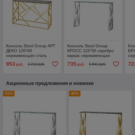
Консоль Stool Group АРТ
Консоль Stool Group
Кон
ДЕКО 120*40
КРОСС 115*30 серебро
БР
нержавеющая сталь
каркас нержавеющая
сер
золото стекло темный
сталь столешница
не
953
735
72
3 214 руб.
3 841 руб.
руб.
руб.
хром
закаленное стекло
Акционные предложения и новинки
-81%
-80%