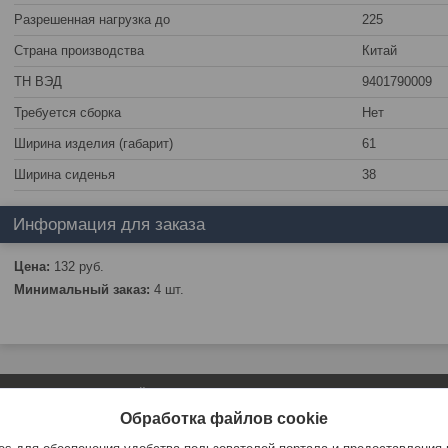
Разрешенная нагрузка до
225
Страна производства
Китай
ТН ВЭД
9401790009
Требуется сборка
Нет
Ширина изделия (габарит)
61
Ширина сиденья
38
Информация для заказа
Цена:
132
руб.
Минимальный заказ:
4 шт.
Сайт создан на платформе Deal.by
Политика обработки файлов cookies
Обработка файлов cookie
ЧТПУП "АртиКо Трейд" |
Пожаловаться на контент
Select Language
▼