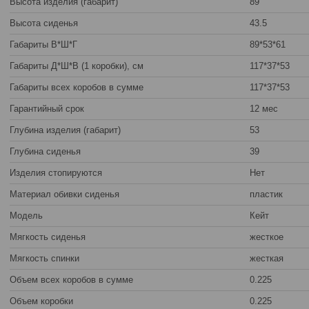
Высота изделия (габарит)
89
Высота сиденья
43.5
Габариты В*Ш*Г
89*53*61
Габариты Д*Ш*В (1 коробки), см
117*37*53
Габариты всех коробов в сумме
117*37*53
Гарантийный срок
12 мес
Глубина изделия (габарит)
53
Глубина сиденья
39
Изделия стопируются
Нет
Материал обивки сиденья
пластик
Модель
Кейт
Мягкость сиденья
жесткое
Мягкость спинки
жесткая
Объем всех коробов в сумме
0.225
Объем коробки
0.225