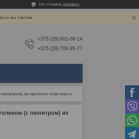
Нет отзывов,
добавить
ности мы ответим.
+375 (29) 601-09-14
+375 (29) 706-95-77
Стул складной stool group банкетный кейт со столиком (с пюпитром) из прочного пластика на металлическом
толиком (с пюпитром) из