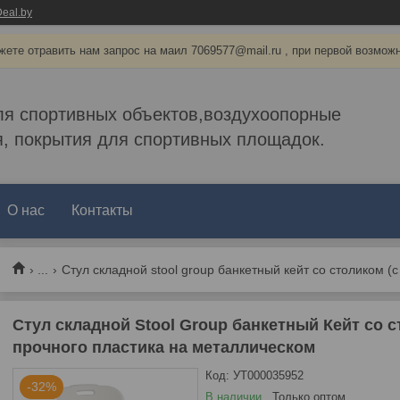
eal.by
ете отравить нам запрос на маил 7069577@mail.ru , при первой возмож
ля спортивных объектов,воздухоопорные
, покрытия для спортивных площадок.
О нас
Контакты
...
Стул складной Stool Group банкетный Кейт со с
прочного пластика на металлическом
Код:
УТ000035952
-32%
В наличии
Только оптом