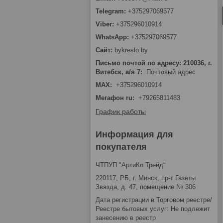
+375297069577
+375296010914
+375297069577
bykreslo.by
Письмо почтой по адресу: 210036, г.
Витебск, а/я 7
Почтовый адрес
MAX
+375296010914
Мегафон ru
+79265811483
График работы
Информация для
покупателя
ЧТПУП "АртиКо Трейд"
220117, РБ, г. Минск, пр-т Газеты
Звязда, д. 47, помещение № 306
Дата регистрации в Торговом реестре/
Реестре бытовых услуг: Не подлежит
занесению в реестр