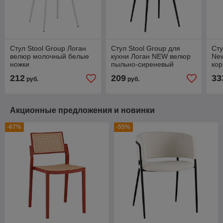
Стул Stool Group Логан
Стул Stool Group для
Сту
велюр молочный белые
кухни Логан NEW велюр
Ne
ножки
пыльно-сиреневый
ко
металлические ножки
212
209
33
руб.
руб.
Акционные предложения и новинки
-67%
-55%