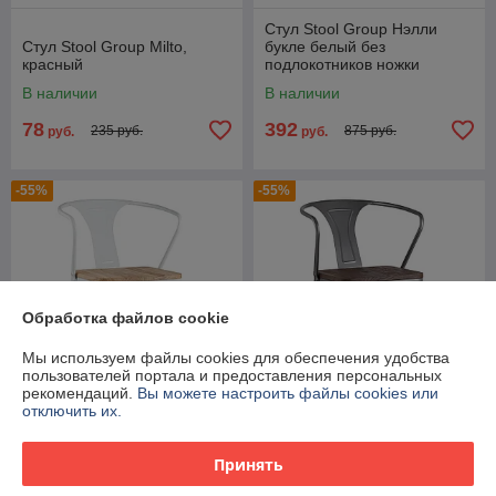
Стул Stool Group Нэлли
Стул Stool Group Milto,
букле белый без
красный
подлокотников ножки
металл черные
В наличии
В наличии
78
392
235 руб.
875 руб.
руб.
руб.
-55%
-55%
Обработка файлов cookie
Мы используем файлы cookies для обеспечения удобства
пользователей портала и предоставления персональных
рекомендаций.
Вы можете настроить файлы cookies или
отключить их.
Стул Stool Group Tolix с
Стул Stool Group Tolix с
подлокотниками белый
подлокотниками
Принять
матовый + светлое дерево,
серебристый матовый +
металлическое основание,
темное дерево, ,