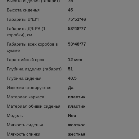
Высота изделия (габарит)
75
Высота сиденья
45
Габариты В*Ш*Г
75*51*46
Габариты Д*Ш*В (1
53*48*77
коробки), см
Габариты всех коробов в
53*48*77
сумме
Гарантийный срок
12 мес
Глубина изделия (габарит)
51
Глубина сиденья
40.5
Изделия стопируются
Да
Материал каркаса
пластик
Материал обивки сиденья
пластик
Модель
Neo
Мягкость сиденья
жесткое
Мягкость спинки
жесткая