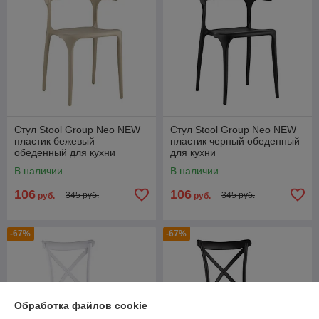
Стул Stool Group Neo NEW
Стул Stool Group Neo NEW
пластик бежевый
пластик черный обеденный
обеденный для кухни
для кухни
В наличии
В наличии
106
106
345 руб.
345 руб.
руб.
руб.
-67%
-67%
Обработка файлов cookie