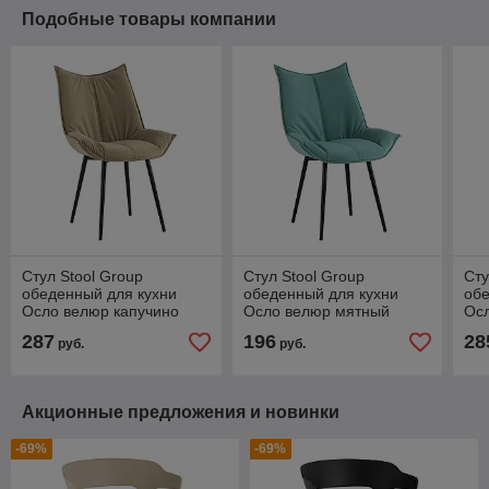
Подобные товары компании
Стул Stool Group
Стул Stool Group
Сту
обеденный для кухни
обеденный для кухни
обе
Осло велюр капучино
Осло велюр мятный
Ос
гол
287
196
28
руб.
руб.
Акционные предложения и новинки
-69%
-69%