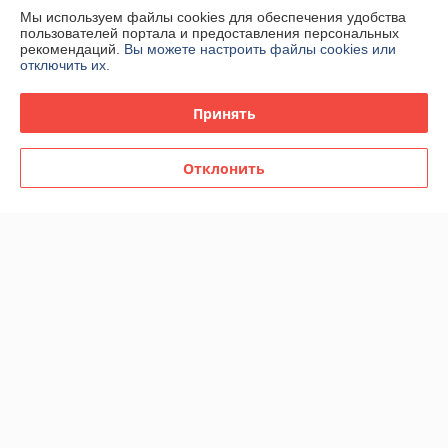
Мы используем файлы cookies для обеспечения удобства
пользователей портала и предоставления персональных
рекомендаций.
Вы можете настроить файлы cookies или
отключить их.
Стул Stool Group
Стул Stool Group
Принять
пластиковый Кроссбэк
пластиковый Кроссбэк
белый
черный
В наличии
В наличии
Отклонить
116
116
352 руб.
352 руб.
руб.
руб.
-62%
-60%