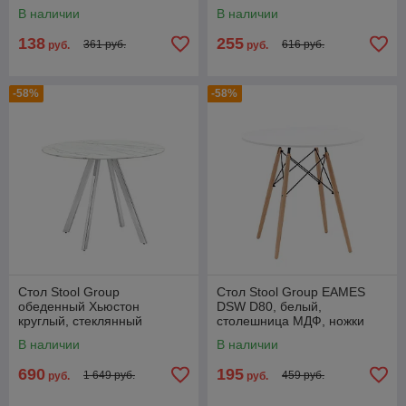
метал, массив бука
В наличии
В наличии
138
255
361 руб.
616 руб.
руб.
руб.
-58%
-58%
Стол Stool Group
Стол Stool Group EAMES
обеденный Хьюстон
DSW D80, белый,
круглый, стеклянный
столешница МДФ, ножки
столешница белая с
метал, массив бука
В наличии
В наличии
рисунком под мрамор
690
195
1 649 руб.
459 руб.
руб.
руб.