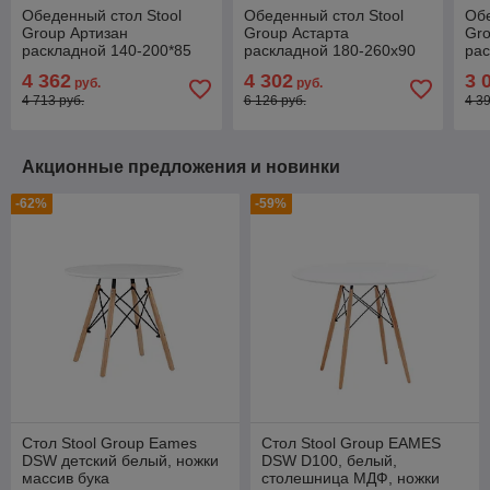
Обеденный стол Stool
Обеденный стол Stool
Обе
Group Артизан
Group Астарта
Gro
раскладной 140-200*85
раскладной 180-260х90
рас
керамика
см керамика темная
те
4 362
4 302
3 
руб.
руб.
4 713 руб.
6 126 руб.
4 3
Акционные предложения и новинки
-62%
-59%
Стол Stool Group Eames
Стол Stool Group EAMES
DSW детский белый, ножки
DSW D100, белый,
массив бука
столешница МДФ, ножки