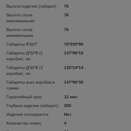
Высота изделия (габарит)
76
Высота стола
76
максимальная
Высота стола
76
минимальная
Габариты В*Ш*Г
76*200*90
Габариты Д*Ш*В (1
147*96*16
коробки), см
Габариты Д*Ш*В (2
132*14*14
коробки), см
Габариты всех коробов в
147*96*30
сумме
Гарантийный срок
12 мес
Глубина изделия (габарит)
200
Изделия стопируются
Нет
Количество ножек
4