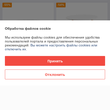
-55%
-54%
Обработка файлов cookie
Мы используем файлы cookies для обеспечения удобства
пользователей портала и предоставления персональных
рекомендаций.
Вы можете настроить файлы cookies или
отключить их.
Столы Stool Group
Стол Stool group EAMES
Принять
Nymphaea D110 терраццо
DST NEW D=80 белый
В наличии
В наличии
Отклонить
534
234
1 178 руб.
510 руб.
руб.
руб.
-50%
-48%