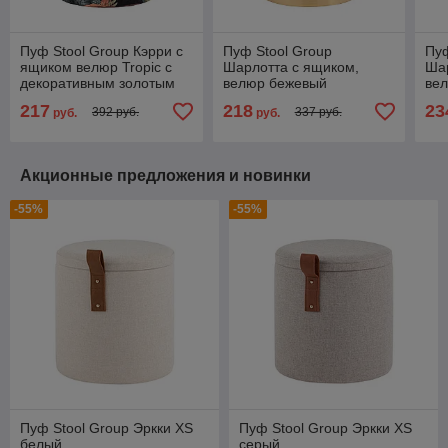
Пуф Stool Group Кэрри с
Пуф Stool Group
Пуф
ящиком велюр Tropic с
Шарлотта с ящиком,
Ша
декоративным золотым
велюр бежевый
ве
ободком
217
218
23
392 руб.
337 руб.
руб.
руб.
Акционные предложения и новинки
-55%
-55%
Пуф Stool Group Эркки XS
Пуф Stool Group Эркки XS
белый
серый