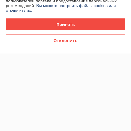
пользователей портала и предоставления персональных
Компания продает на
Deal.by
рекомендаций.
Вы можете настроить файлы cookies или
отключить их.
Работает с 14.10.2014
Принять
г. Минск
Почтовый адрес: 210036, г. Витебск, а/я 7, Минск, Беларусь
Отклонить
Контакты
Сегодня работает с 09:00 до 20:00
Показать весь график работы
Отзывы о магазине
У компании пока нет отзывов, добавьте первый
О нас
Контакты