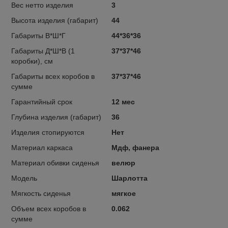
Вес нетто изделия
3
Высота изделия (габарит)
44
Габариты В*Ш*Г
44*36*36
Габариты Д*Ш*В (1
37*37*46
коробки), см
Габариты всех коробов в
37*37*46
сумме
Гарантийный срок
12 мес
Глубина изделия (габарит)
36
Изделия стопируются
Нет
Материал каркаса
Мдф, фанера
Материал обивки сиденья
велюр
Модель
Шарлотта
Мягкость сиденья
мягкое
Объем всех коробов в
0.062
сумме