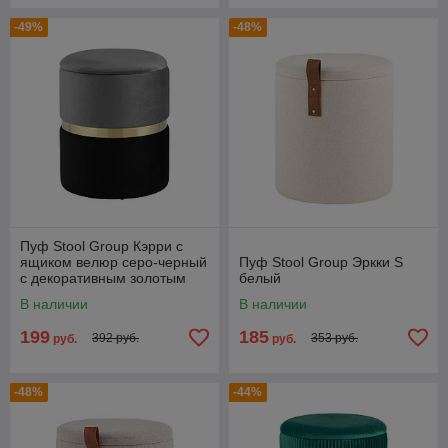
-49%
-48%
Пуф Stool Group Кэрри с
ящиком велюр серо-черный
Пуф Stool Group Эркки S
с декоративным золотым
белый
ободком
В наличии
В наличии
199
185
392 руб.
353 руб.
руб.
руб.
-48%
-44%