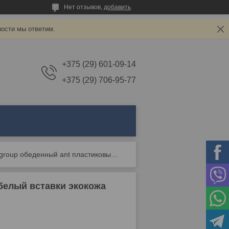
Нет отзывов,
добавить
ности мы ответим.
+375 (29) 601-09-14
+375 (29) 706-95-77
Стул stool group обеденный ant пластиковый белый вставки экокожа
белый вставки экокожа