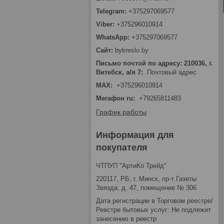
+375297069577
+375296010914
+375297069577
bykreslo.by
Письмо почтой по адресу: 210036, г.
Витебск, а/я 7
Почтовый адрес
MAX
+375296010914
Мегафон ru
+79265811483
График работы
Информация для
покупателя
ЧТПУП "АртиКо Трейд"
220117, РБ, г. Минск, пр-т Газеты
Звязда, д. 47, помещение № 306
Дата регистрации в Торговом реестре/
Реестре бытовых услуг: Не подлежит
занесению в реестр