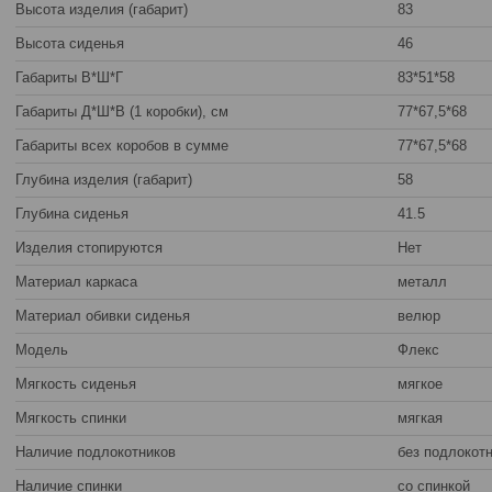
Высота изделия (габарит)
83
Высота сиденья
46
Габариты В*Ш*Г
83*51*58
Габариты Д*Ш*В (1 коробки), см
77*67,5*68
Габариты всех коробов в сумме
77*67,5*68
Глубина изделия (габарит)
58
Глубина сиденья
41.5
Изделия стопируются
Нет
Материал каркаса
металл
Материал обивки сиденья
велюр
Модель
Флекс
Мягкость сиденья
мягкое
Мягкость спинки
мягкая
Наличие подлокотников
без подлокот
Наличие спинки
со спинкой