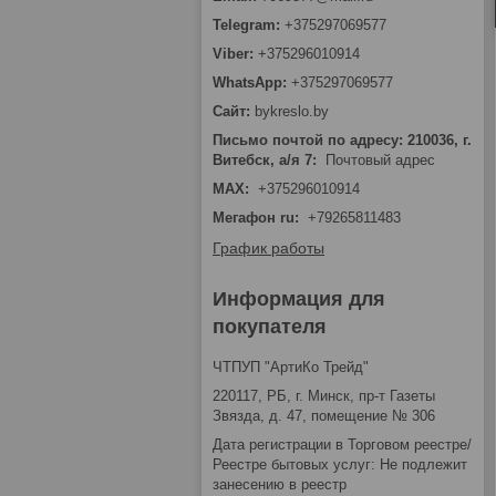
+375297069577
+375296010914
+375297069577
bykreslo.by
Письмо почтой по адресу: 210036, г.
Витебск, а/я 7
Почтовый адрес
MAX
+375296010914
Мегафон ru
+79265811483
График работы
Информация для
покупателя
ЧТПУП "АртиКо Трейд"
220117, РБ, г. Минск, пр-т Газеты
Звязда, д. 47, помещение № 306
Дата регистрации в Торговом реестре/
Реестре бытовых услуг: Не подлежит
занесению в реестр