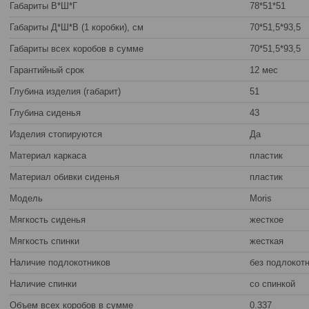
Габариты В*Ш*Г
78*51*51
Габариты Д*Ш*В (1 коробки), см
70*51,5*93,5
Габариты всех коробов в сумме
70*51,5*93,5
Гарантийный срок
12 мес
Глубина изделия (габарит)
51
Глубина сиденья
43
Изделия стопируются
Да
Материал каркаса
пластик
Материал обивки сиденья
пластик
Модель
Moris
Мягкость сиденья
жесткое
Мягкость спинки
жесткая
Наличие подлокотников
без подлокот
Наличие спинки
со спинкой
Объем всех коробов в сумме
0.337