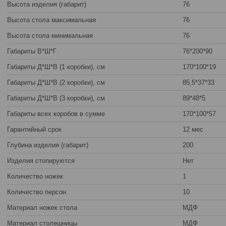
Высота изделия (габарит)
76
Высота стола максимальная
76
Высота стола минимальная
76
Габариты В*Ш*Г
76*200*90
Габариты Д*Ш*В (1 коробки), см
170*100*19
Габариты Д*Ш*В (2 коробки), см
85,5*37*33
Габариты Д*Ш*В (3 коробки), см
89*48*5
Габариты всех коробов в сумме
170*100*57
Гарантийный срок
12 мес
Глубина изделия (габарит)
200
Изделия стопируются
Нет
Количество ножек
1
Количество персон
10
Материал ножек стола
МДФ
Материал столешницы
МДФ