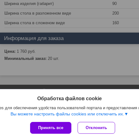
Ширина изделия (габарит)
90
Ширина стола в разложенном виде
200
Ширина стола в сложеном виде
160
Информация для заказа
Цена:
1 760
руб.
Минимальный заказ:
20 шт.
Сайт создан на платформе Deal.by
Политика обработки файлов cookies
Обработка файлов cookie
ЧТПУП "АртиКо Трейд" |
Пожаловаться на контент
Select Language
▼
s для обеспечения удобства пользователей портала и предоставления
Вы можете настроить файлы cookies или отключить их.
Принять все
Отклонить