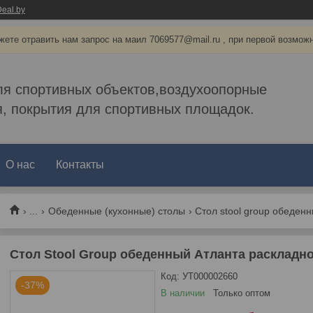
eal.by
ете отравить нам запрос на маил 7069577@mail.ru , при первой возмож
ля спортивных объектов,воздухоопорные
, покрытия для спортивных площадок.
О нас
Контакты
...
Обеденные (кухонные) столы
Стол Stool Group обеденный Атланта раскладно
Код:
УТ000002660
-37%
В наличии
Только оптом