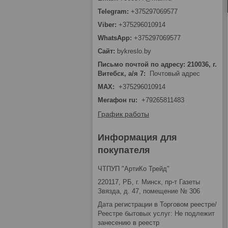
+375297069577
+375296010914
+375297069577
bykreslo.by
Письмо почтой по адресу: 210036, г.
Витебск, а/я 7
Почтовый адрес
MAX
+375296010914
Мегафон ru
+79265811483
График работы
Информация для
покупателя
ЧТПУП "АртиКо Трейд"
220117, РБ, г. Минск, пр-т Газеты
Звязда, д. 47, помещение № 306
Дата регистрации в Торговом реестре/
Реестре бытовых услуг: Не подлежит
занесению в реестр