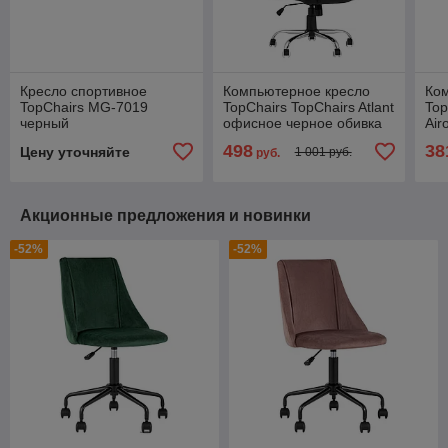
Кресло спортивное
Компьютерное кресло
Ко
TopChairs MG-7019
TopChairs TopChairs Atlant
Top
черный
офисное черное обивка
Air
экокожа, механизм
оби
498
38
Цену уточняйте
1 001 руб.
руб.
качания Top Gun
тек
кач
Акционные предложения и новинки
-52%
-52%