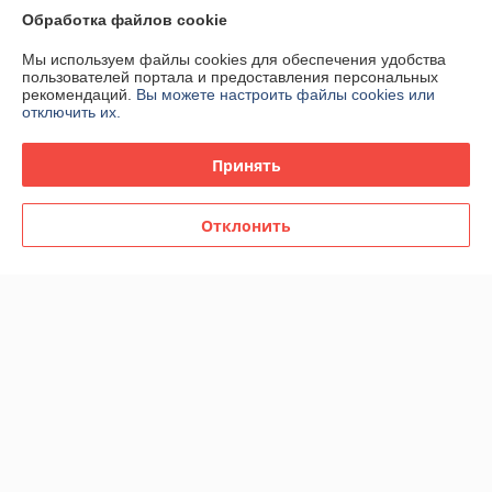
-42%
-36%
Обработка файлов cookie
Мы используем файлы cookies для обеспечения удобства
пользователей портала и предоставления персональных
рекомендаций.
Вы можете настроить файлы cookies или
отключить их.
Принять
Отклонить
Стул офисный Stool Group
Кресло офисное TopChairs
BLOK SN пластиковый
Benefit черное
бежевый
В наличии
В наличии
261
118
451 руб.
184 руб.
руб.
руб.
Показать ещё
О нас