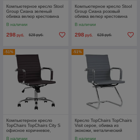
Компьютерное кресло Stool
Компьютерное кресло Stool
Group Сиана зеленый
Group Сиана розовый
обивка велюр крестовина
обивка велюр крестовина
металл черный механизм
металл черный механизм
В наличии
В наличии
регулировки
регулировки
298
298
628 руб.
628 руб.
руб.
руб.
-51%
-51%
Компьютерное кресло
Кресло TopChairs TopChairs
TopChairs TopChairs City S
Visit серое, обивка из
офисное коричневое,
экокожи, металический
обивка экокожа, механизм
каркас
В наличии
В наличии