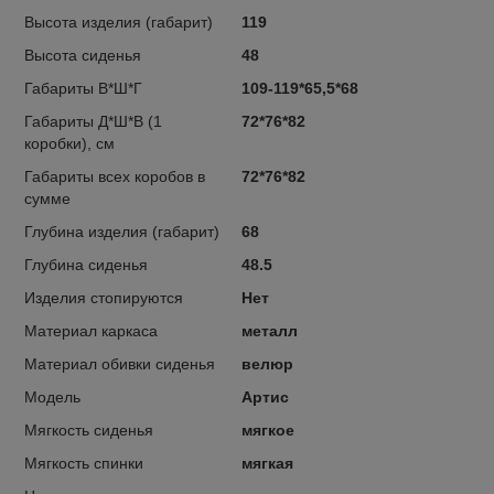
Высота изделия (габарит)
119
Высота сиденья
48
Габариты В*Ш*Г
109-119*65,5*68
Габариты Д*Ш*В (1
72*76*82
коробки), см
Габариты всех коробов в
72*76*82
сумме
Глубина изделия (габарит)
68
Глубина сиденья
48.5
Изделия стопируются
Нет
Материал каркаса
металл
Материал обивки сиденья
велюр
Модель
Артис
Мягкость сиденья
мягкое
Мягкость спинки
мягкая