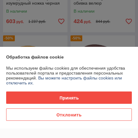
изумрудный ножка черная
обивка велюр
В наличии
В наличии
603
424
1 237 руб.
844 руб.
руб.
руб.
-50%
-50%
Обработка файлов cookie
Мы используем файлы cookies для обеспечения удобства
пользователей портала и предоставления персональных
рекомендаций.
Вы можете настроить файлы cookies или
отключить их.
Принять
Кресло Stool Group
Кресло Stool Group
Колумбия оранжевое
Колумбия пыльно-розовое
Отклонить
мягкое обивка велюр
мягкое обивка велюр
В наличии
В наличии
424
424
844 руб.
844 руб.
руб.
руб.