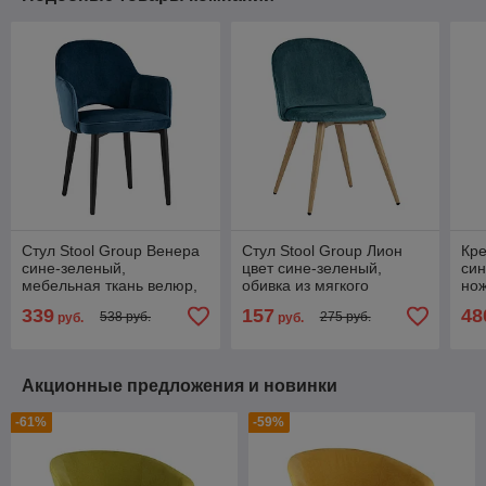
Стул Stool Group Венера
Стул Stool Group Лион
Кре
сине-зеленый,
цвет сине-зеленый,
син
мебельная ткань велюр,
обивка из мягкого
нож
металлические черные
велюра, металлический
339
157
48
538 руб.
275 руб.
руб.
руб.
ножки
каркас с принтом под
дерево
Акционные предложения и новинки
-61%
-59%