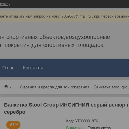
eal.by
ете отравить нам запрос на маил 7069577@mail.ru , при первой возмож
ля спортивных объектов,воздухоопорные
, покрытия для спортивных площадок.
О нас
Контакты
...
Сидения и кресла для зон ожидания
Банкетка Stool Group ИНСИГНИЯ серый велюр 
серебро
Код:
УТ000001876
-61%
В наличии
Только оптом