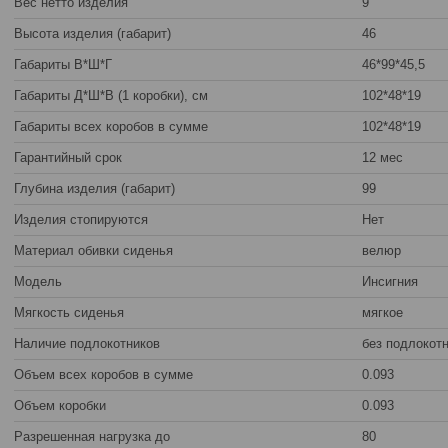
Вес нетто изделия
9
Высота изделия (габарит)
46
Габариты В*Ш*Г
46*99*45,5
Габариты Д*Ш*В (1 коробки), см
102*48*19
Габариты всех коробов в сумме
102*48*19
Гарантийный срок
12 мес
Глубина изделия (габарит)
99
Изделия стопируются
Нет
Материал обивки сиденья
велюр
Модель
Инсигния
Мягкость сиденья
мягкое
Наличие подлокотников
без подлокот
Объем всех коробов в сумме
0.093
Объем коробки
0.093
Разрешенная нагрузка до
80