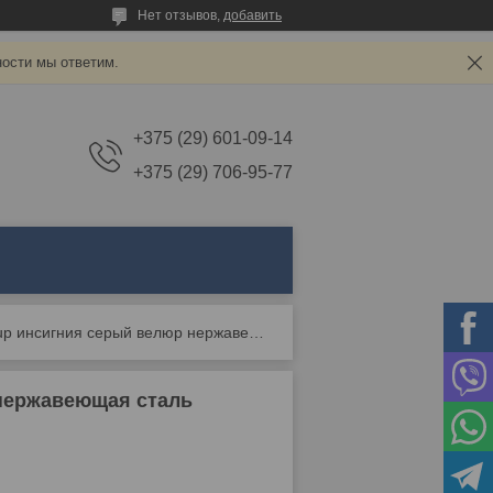
Нет отзывов,
добавить
ности мы ответим.
+375 (29) 601-09-14
+375 (29) 706-95-77
Банкетка stool group инсигния серый велюр нержавеющая сталь серебро
нержавеющая сталь