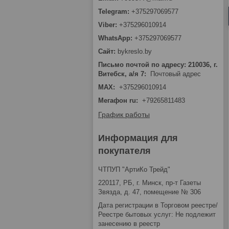
+375297069577
+375296010914
+375297069577
bykreslo.by
Письмо почтой по адресу: 210036, г.
Витебск, а/я 7
Почтовый адрес
MAX
+375296010914
Мегафон ru
+79265811483
График работы
Информация для
покупателя
ЧТПУП "АртиКо Трейд"
220117, РБ, г. Минск, пр-т Газеты
Звязда, д. 47, помещение № 306
Дата регистрации в Торговом реестре/
Реестре бытовых услуг: Не подлежит
занесению в реестр