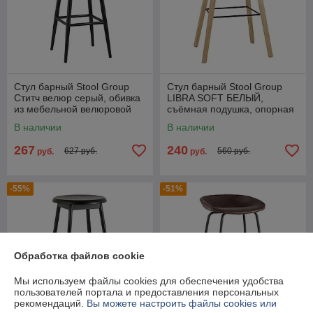
Стул барный Stool Group
Стул барный Stool Group
Ститч велюр серый, обивка
LIBRA SOFT БЕЛЫЙ,
из мебельной велюровой
съёмная подушка, опорная
ткани
планка
В наличии
В наличии
267
240
627 руб.
560 руб.
руб.
руб.
-55%
-51%
Обработка файлов cookie
Мы используем файлы cookies для обеспечения удобства
пользователей портала и предоставления персональных
рекомендаций.
Вы можете настроить файлы cookies или