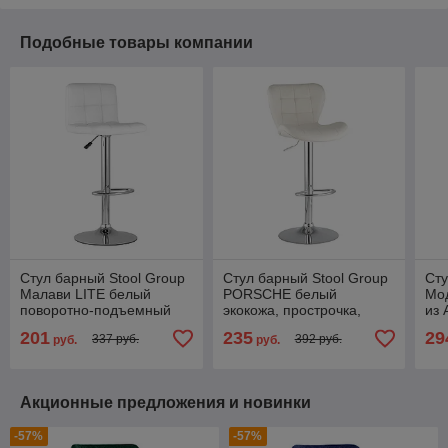
Подобные товары компании
Стул барный Stool Group
Стул барный Stool Group
Сту
Малави LITE белый
PORSCHE белый
Мо
поворотно-подъемный
экокожа, прострочка,
из 
механизм газ-лифт
газлифт, хром
кар
201
235
29
337 руб.
392 руб.
руб.
руб.
обивка сиденья из
под
Акционные предложения и новинки
-57%
-57%