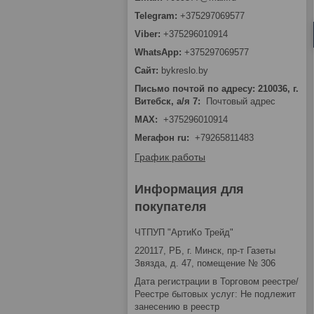
+375297069577
+375296010914
+375297069577
bykreslo.by
Письмо почтой по адресу: 210036, г.
Витебск, а/я 7
Почтовый адрес
MAX
+375296010914
Мегафон ru
+79265811483
График работы
Информация для
покупателя
ЧТПУП "АртиКо Трейд"
220117, РБ, г. Минск, пр-т Газеты
Звязда, д. 47, помещение № 306
Дата регистрации в Торговом реестре/
Реестре бытовых услуг: Не подлежит
занесению в реестр