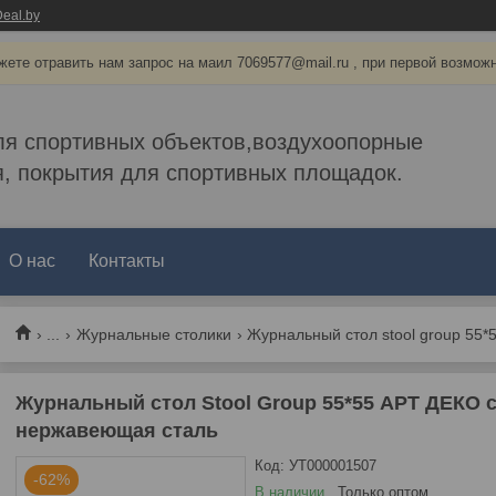
eal.by
ете отравить нам запрос на маил 7069577@mail.ru , при первой возмож
ля спортивных объектов,воздухоопорные
, покрытия для спортивных площадок.
О нас
Контакты
...
Журнальные столики
Журнальный стол Stool Group 55*55 АРТ ДЕКО с
нержавеющая сталь
Код:
УТ000001507
-62%
В наличии
Только оптом