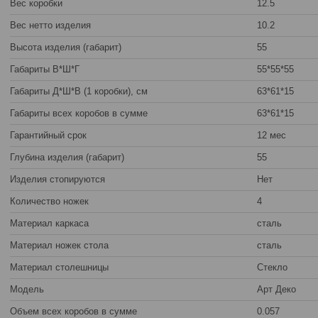
Вес коробки
12.5
Вес нетто изделия
10.2
Высота изделия (габарит)
55
Габариты В*Ш*Г
55*55*55
Габариты Д*Ш*В (1 коробки), см
63*61*15
Габариты всех коробов в сумме
63*61*15
Гарантийный срок
12 мес
Глубина изделия (габарит)
55
Изделия стопируются
Нет
Количество ножек
4
Материал каркаса
сталь
Материал ножек стола
сталь
Материал столешницы
Стекло
Модель
Арт Деко
Объем всех коробов в сумме
0.057