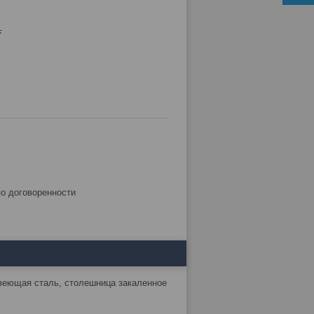
.
по договоренности
авеющая сталь, столешница закаленное