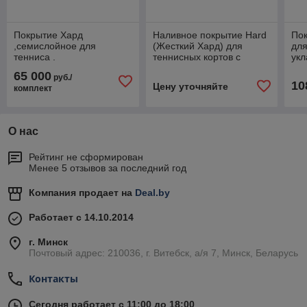
Покрытие Хард
Наливное покрытие Hard
Пок
,семислойное для
(Жесткий Хард) для
для
тенниса .
теннисных кортов с
укл
укладкой
65 000
руб./
10
Цену уточняйте
комплект
О нас
Рейтинг не сформирован
Менее 5 отзывов за последний год
Компания продает на
Deal.by
Работает с 14.10.2014
г. Минск
Почтовый адрес: 210036, г. Витебск, а/я 7, Минск, Беларусь
Контакты
Сегодня работает с 11:00 до 18:00