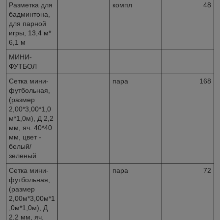
Разметка для
компл
48
бадминтона,
для парной
игры, 13,4 м*
6,1 м
МИНИ-
ФУТБОЛ
Сетка мини-
пара
168
футбольная,
(размер
2,00*3,00*1,0
м*1,0м), Д 2,2
мм, яч. 40*40
мм, цвет -
белый/
зеленый
Сетка мини-
пара
72
футбольная,
(размер
2,00м*3,00м*1
,0м*1,0м), Д
2,2 мм, яч.