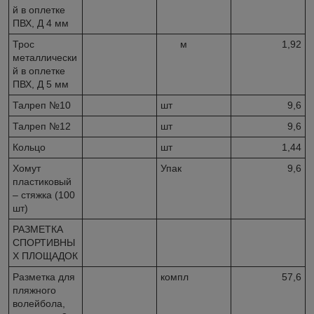
й в оплетке
ПВХ, Д 4 мм
Трос
м
1,92
металлически
й в оплетке
ПВХ, Д 5 мм
Талреп №10
шт
9,6
Талреп №12
шт
9,6
Кольцо
шт
1,44
Хомут
Упак
9,6
пластиковый
– стяжка (100
шт)
РАЗМЕТКА
СПОРТИВНЫ
Х ПЛОЩАДОК
Разметка для
компл
57,6
пляжного
волейбола,