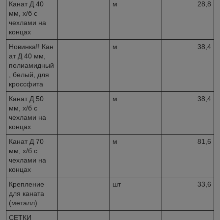
Канат Д 40
м
28,8
мм, х/б с
чехлами на
концах
Новинка!! Кан
м
38,4
ат Д 40 мм,
полиамидный
, белый, для
кроссфита
Канат Д 50
м
38,4
мм, х/б с
чехлами на
концах
Канат Д 70
м
81,6
мм, х/б с
чехлами на
концах
Крепление
шт
33,6
для каната
(металл)
СЕТКИ