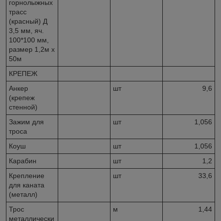
горнолыжных
трасс
(красный) Д
3,5 мм, яч.
100*100 мм,
размер 1,2м х
50м
КРЕПЕЖ
Анкер
шт
9,6
(крепеж
стенной)
Зажим для
шт
1,056
троса
Коуш
шт
1,056
Карабин
шт
1,2
Крепление
шт
33,6
для каната
(металл)
Трос
м
1,44
металлически