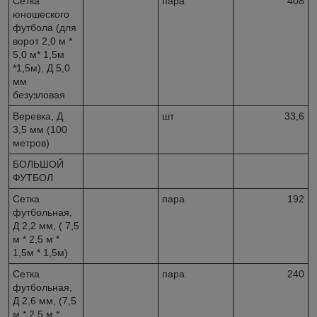
Сетка
пара
408
юношеского
футбола (для
ворот 2,0 м *
5,0 м* 1,5м
*1,5м), Д 5,0
мм
безузловая
Веревка, Д
шт
33,6
3,5 мм (100
метров)
БОЛЬШОЙ
ФУТБОЛ
Сетка
пара
192
футбольная,
Д 2,2 мм, ( 7,5
м * 2,5 м *
1,5м * 1,5м)
Сетка
пара
240
футбольная,
Д 2,6 мм, (7,5
м * 2,5 м *