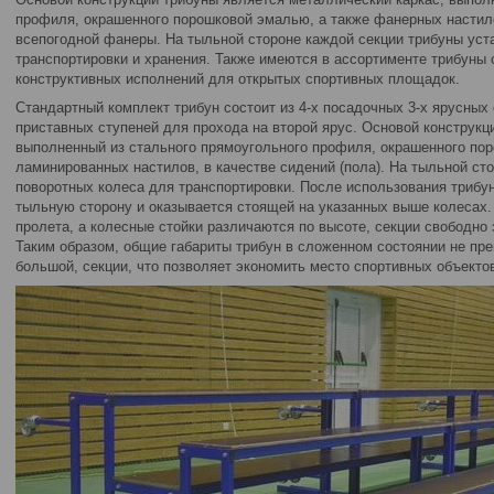
профиля, окрашенного порошковой эмалью, а также фанерных настило
всепогодной фанеры. На тыльной стороне каждой секции трибуны уст
транспортировки и хранения. Также имеются в ассортименте трибуны
конструктивных исполнений для открытых спортивных площадок.
Стандартный комплект трибун состоит из 4-х посадочных 3-х ярусных 
приставных ступеней для прохода на второй ярус. Основой конструкц
выполненный из стального прямоугольного профиля, окрашенного по
ламинированных настилов, в качестве сидений (пола). На тыльной ст
поворотных колеса для транспортировки. После использования трибу
тыльную сторону и оказывается стоящей на указанных выше колесах.
пролета, а колесные стойки различаются по высоте, секции свободно
Таким образом, общие габариты трибун в сложенном состоянии не пр
большой, секции, что позволяет экономить место спортивных объекто