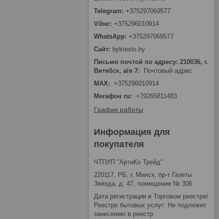
+375297069577
+375296010914
+375297069577
bykreslo.by
Письмо почтой по адресу: 210036, г.
Витебск, а/я 7
Почтовый адрес
MAX
+375296010914
Мегафон ru
+79265811483
График работы
Информация для
покупателя
ЧТПУП "АртиКо Трейд"
220117, РБ, г. Минск, пр-т Газеты
Звязда, д. 47, помещение № 306
Дата регистрации в Торговом реестре/
Реестре бытовых услуг: Не подлежит
занесению в реестр