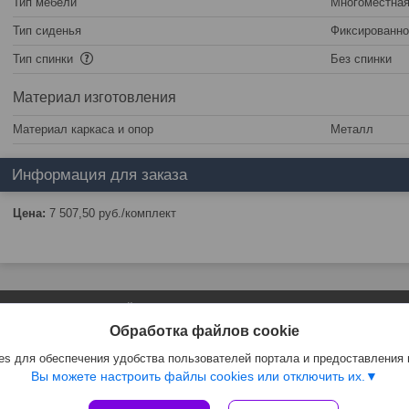
Тип мебели
Многоместная
Тип сиденья
Фиксированно
Тип спинки
Без спинки
Материал изготовления
Материал каркаса и опор
Металл
Информация для заказа
Цена:
7 507,50
руб.
/комплект
Сайт создан на платформе Deal.by
Политика обработки файлов cookies
Обработка файлов cookie
ЧТПУП "АртиКо Трейд" |
Пожаловаться на контент
Select Language
▼
s для обеспечения удобства пользователей портала и предоставления
Вы можете настроить файлы cookies или отключить их.