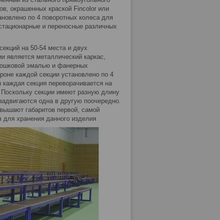
в, окрашенных краской Fincolor или
ановлено по 4 поворотных колеса для
 стационарные и переносные различных
секций на 50-54 места и двух
ии является металлический каркас,
рошковой эмалью и фанерных
ороне каждой секции установлено по 4
н каждая секция переворачивается на
 Поскольку секции имеют разную длину
 задвигаются одна в другую поочередно.
евышают габаритов первой, самой
в для хранения данного изделия