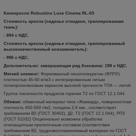
Кинокресло Robustino Luxe Cinema RL-03
Стоимость кресла (сиденье откидное, триплированная
ткань):
- 894 с НДС.
Стоимость кресла (сиденье откидное, триплированный
высококачественный кожзаменитель):
- 996 с НДС.
Дополнительно: завершающая ряд боковина: 198 с НДС.
Мягкий элемент:
Формованный пенополиуретан (ФППУ)
плотностью 45-60 кг/м3 с интегрированным литым
полипропиленовым каркасом высокой прочности ТПА — литой.
Группа токсичности продуктов горения Т2 по ГОСТ 12.1.044.
Обивки:
обивочный материал типа «Жаккард», поверхностная
плотность 450-550 г/м2, толщина 2,6 мм., соответствует
требованиям В2 (ГОСТ 30402), Д2, Т2 (ГОСТ 12.1.044), РП3
(ГОСТ 51032) Опционально возможна обработка
огнезащитным пропиточным составом (соответствие
требованиям В2, трудновоспламеняемый материал по ГОСТ