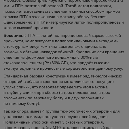
Р 50810). Обивка триплируется с поролоновой прослойкой 1-3
мм. и ППУ-позитивной основой. Такой метод подготовки,
позволяет изготавливать сидения и спинки способом прямой
заливки ППУ в заложенную в матрицу обивку без клея.
Одновременно в ППУ интегрируется литой полипропиленовый
каркас высокой прочности.
Боковины:
ТПА — литой полипропиленовый каркас высокой
прочности, комплектуются полипропиленовыми накладками
с текстурным рисунком типа «шагрень», опционально
возможна обтяжка накладок обивкой. Крепление оси вращения
сидения из формованного полиамида с 30%-ным
стеклонаполнением (PA+30% GF), что придаёт высокие
эксплуатационные прочностные характеристики данному узлу.
Стандартная базовая конструкция имеет ряд технологических
отверстий в области крепления металлического несущего
уголка спинки, что позволяет определить угол наклона
и глубину спинки при сборке (в трех положениях, в трех
положениях по верхнему болту и в двух положениях
по нижнему болту).
Так же опора имеет 4 группы технологических отверстий для
установки полиамидного упора несущих осей сидения.
Полиамидный упор оси имеет 3 сквозных отверстия,
сформованных под гайку М10, а также вертикальный паз