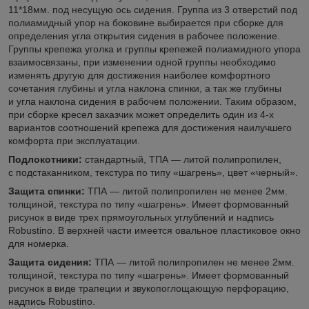
11*18мм. под несущую ось сидения. Группа из 3 отверстий под
полиамидный упор на боковине выбирается при сборке для
определения угла открытия сидения в рабочее положение.
Группы крепежа уголка и группы крепежей полиамидного упора
взаимосвязаны, при изменении одной группы необходимо
изменять другую для достижения наиболее комфортного
сочетания глубины и угла наклона спинки, а так же глубины
и угла наклона сидения в рабочем положении. Таким образом,
при сборке кресел заказчик может определить один из 4-х
вариантов соотношений крепежа для достижения наилучшего
комфорта при эксплуатации.
Подлокотники:
стандартный, ТПА — литой полипропилен,
с подстаканником, текстура по типу «шагрень», цвет «черный».
Защита спинки:
ТПА — литой полипропилен не менее 2мм.
толщиной, текстура по типу «шагрень». Имеет формованный
рисунок в виде трех прямоугольных углублений и надпись
Robustino. В верхней части имеется овальное пластиковое окно
для номерка.
Защита сидения:
ТПА — литой полипропилен не менее 2мм.
толщиной, текстура по типу «шагрень». Имеет формованный
рисунок в виде трапеции и звукопоглощающую перфорацию,
надпись Robustino.