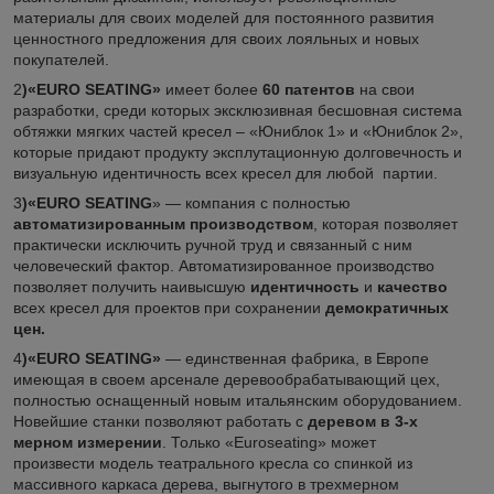
материалы для своих моделей для постоянного развития
ценностного предложения для своих лояльных и новых
покупателей.
2
)
«
EURO SEATING»
имеет более
60 патентов
на свои
разработки, среди которых эксклюзивная бесшовная система
обтяжки мягких частей кресел – «Юниблок 1» и «Юниблок 2»,
которые придают продукту эксплутационную долговечность и
визуальную идентичность всех кресел для любой партии.
3
)
«EURO SEATING
» ― компания с полностью
автоматизированным производством
, которая позволяет
практически исключить ручной труд и связанный с ним
человеческий фактор. Автоматизированное производство
позволяет получить наивысшую
идентичность
и
качество
всех кресел для проектов при сохранении
демократичных
цен.
4
)
«EURO SEATING»
― единственная фабрика, в Европе
имеющая в своем арсенале деревообрабатывающий цех,
полностью оснащенный новым итальянским оборудованием.
Новейшие станки позволяют работать с
деревом в 3-х
мерном измерении
. Только «Euroseating» может
произвести модель театрального кресла со спинкой из
массивного каркаса дерева, выгнутого в трехмерном