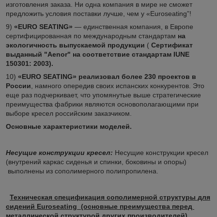
изготовления заказа. Ни одна компания в мире не сможет
предложить условия поставки лучше, чем у «Euroseating”!
9)
«EURO SEATING»
― единственная компания, в Европе
сертифицированная по международным стандартам
на
экологичность выпускаемой продукции
(
Сертификат
выданный "Aenor" на соответствие стандартам IUNE
150301: 2003).
10)
«EURO SEATING»
реализовал более 230 проектов в
России
, намного опередив своих испанских конкурентов. Это
еще раз подчеркивает, что упомянутые выше стратегические
преимущества фабрики являются основополагающими при
выборе кресел российским заказчиком.
Основные характеристики моделей.
Несущие конструкции кресел:
Несущие конструкции кресел
(внутрений каркас сиденья и спинки, боковины и опоры)
выполнены из сополимерного полипропилена.
Техническая спецификация сополимерной структуры для
сидений Euroseating (основные преимущества перед
металлической структурой других производителей).