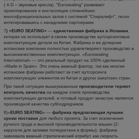
( 4-D – звуковые кресла). "Euroseating" развивает
проектирование и инсталляции сложнейших
многофункциональных залов с системой "Спиралифт", тесно
интегировавшись с канадскими партнерами.
7
)
«EURO SEATING»
―
единственная фабрика в Испании
,
которая не использует в своем производстве аутсорсинговые
комплектующие детали из Китая. Фабрика и ее дочерние
испанские компании полностью удовлетворяют производство в
высококачественных комплектующих. «Euroseating
International» ― это реальный продукт на 100% сделанный
«Made in Spain». Это очень важный фактор, так как многие
испанские фабрики работают за счет аутсорсинга
комплектующих элементов из Китая и других азиатских стран.
При такой ситуации вышеуказанные
производители теряют
контроль качества
на каждом этапе производства
комплектующих деталей, и готовый продукт зачастую является
производной качества субподрядчиков.
8)«
EURO SEATING
» ―
фабрика предлагающая лучшие
сроки поставки
для любого проекта. За счет исключения
ручного труда и высокой производительности машин (2-
карусели для заливки полиуретана в формы), фабрика
завоевала важный стратегический атрибут, как скорость