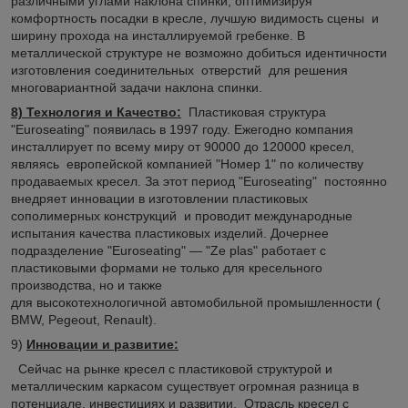
различными углами наклона спинки, оптимизируя
комфортность посадки в кресле, лучшую видимость сцены и
ширину прохода на инсталлируемой гребенке. В
металлической структуре не возможно добиться идентичности
изготовления соединительных отверстий для решения
многовариантной задачи наклона спинки.
8) Технология и Качество:
Пластиковая структура
"Euroseating" появилась в 1997 году. Ежегодно компания
инсталлирует по всему миру от 90000 до 120000 кресел,
являясь европейской компанией "Номер 1" по количеству
продаваемых кресел. За этот период "Euroseating" постоянно
внедряет инновации в изготовлении пластиковых
сополимерных конструкций и проводит международные
испытания качества пластиковых изделий. Дочернее
подразделение "Euroseating" ― "Ze plas" работает с
пластиковыми формами не только для кресельного
производства, но и также
для высокотехнологичной автомобильной промышленности (
BMW, Pegeout, Renault).
9)
Инновации и развитие:
Сейчас на рынке кресел с пластиковой структурой и
металлическим каркасом существует огромная разница в
потенциале, инвестициях и развитии. Отрасль кресел с