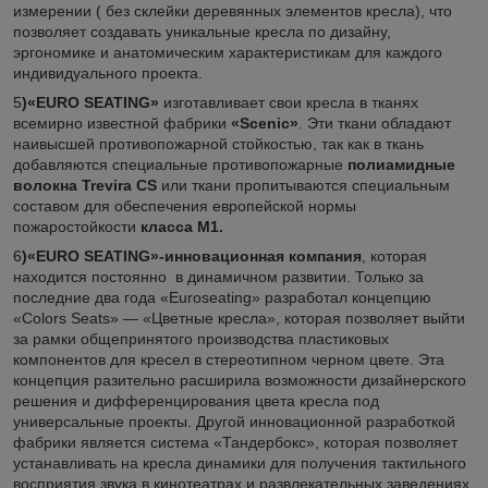
измерении ( без склейки деревянных элементов кресла), что
позволяет создавать уникальные кресла по дизайну,
эргономике и анатомическим характеристикам для каждого
индивидуального проекта.
5
)
«EURO SEATING»
изготавливает свои кресла в тканях
всемирно известной фабрики
«Scenic»
. Эти ткани обладают
наивысшей противопожарной стойкостью, так как в ткань
добавляются специальные противопожарные
полиамидные
волокна Trevira CS
или ткани пропитываются специальным
составом для обеспечения европейской нормы
пожаростойкости
класса М1.
6
)
«EURO SEATING»
-инновационная компания
, которая
находится постоянно в динамичном развитии. Только за
последние два года «Euroseating» разработал концепцию
«Colors Seats» ― «Цветные кресла», которая позволяет выйти
за рамки общепринятого производства пластиковых
компонентов для кресел в стереотипном черном цвете. Эта
концепция разительно расширила возможности дизайнерского
решения и дифференцирования цвета кресла под
универсальные проекты. Другой инновационной разработкой
фабрики является система «Тандербокс», которая позволяет
устанавливать на кресла динамики для получения тактильного
восприятия звука в кинотеатрах и развлекательных заведениях.