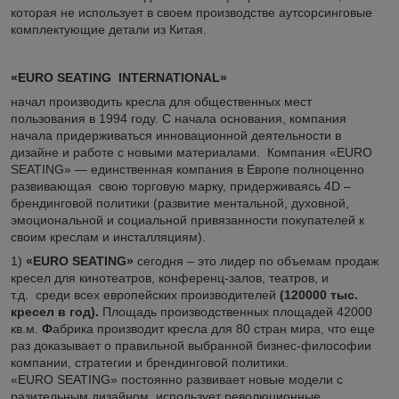
которая не использует в своем производстве аутсорсинговые
комплектующие детали из Китая.
«
EURO
SEATING INTERNATIONAL»
начал производить кресла для общественных мест
пользования в 1994 году. С начала основания, компания
начала придерживаться инновационной деятельности в
дизайне и работе с новыми материалами. Компания «EURO
SEATING» ― единственная компания в Европе полноценно
развивающая свою торговую марку, придерживаясь 4D –
брендинговой политики (развитие ментальной, духовной,
эмоциональной и социальной привязанности покупателей к
своим креслам и инсталляциям).
1)
«EURO SEATING»
сегодня – это лидер по объемам продаж
кресел для кинотеатров, конференц-залов, театров, и
т.д. среди всех европейских производителей
(120000 тыс.
кресел в год).
Площадь производственных площадей 42000
кв.м.
Ф
абрика производит кресла для 80 стран мира, что еще
раз доказывает о правильной выбранной бизнес-философии
компании, стратегии и брендинговой политики.
«EURO SEATING» постоянно развивает новые модели с
разительным дизайном, использует революционные