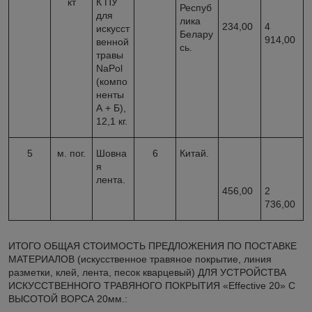
кт
К ПУ
Респуб
для
лика
234,00
4
искусст
Белару
914,00
венной
сь.
травы
NaPol
(компо
ненты
А + Б),
12,1 кг.
5
м. пог.
Шовна
6
Китай.
я
лента.
456,00
2
736,00
ИТОГО ОБЩАЯ СТОИМОСТЬ ПРЕДЛОЖЕНИЯ ПО ПОСТАВКЕ
МАТЕРИАЛОВ (искусственное травяное покрытие, линия
разметки, клей, лента, песок кварцевый) ДЛЯ УСТРОЙСТВА
ИСКУССТВЕННОГО ТРАВЯНОГО ПОКРЫТИЯ «Effective 20» С
ВЫСОТОЙ ВОРСА 20мм.: