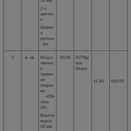
20 мм.
2-х
цветно
е.
Ширин
а
рулона
: 4м.
2
м. кв.
Искусс
20,00
JUTAgr
твенно
ass,
е
Чехия.
травян
ое
41,40
828,00
покрыт
ие
«Effe
ctive
20».
Высота
ворса:
20 мм.