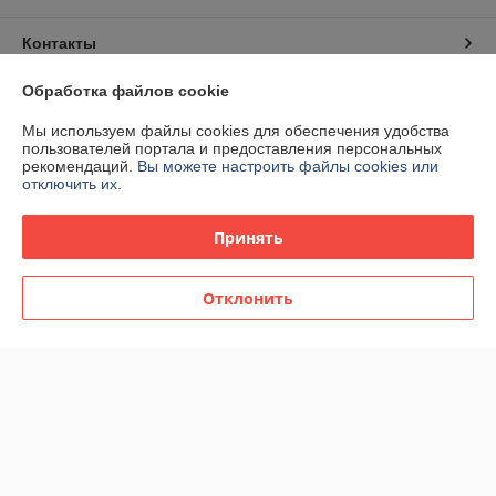
Контакты
Обработка файлов cookie
Доставка и оплата
Мы используем файлы cookies для обеспечения удобства
График работы
пользователей портала и предоставления персональных
рекомендаций.
Вы можете настроить файлы cookies или
отключить их.
Полная версия сайта
Принять
Политика обработки cookies
Отклонить
Сайт создан на платформе Deal.by
Информация для покупателя
Юридическое лицо:
ЧТПУП "АртиКо Трейд"