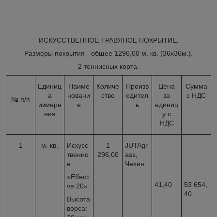
ИСКУССТВЕННОЕ ТРАВЯНОЕ ПОКРЫТИЕ.
Размеры покрытия - общее 1296,00 м. кв. (36х36м.).
2 теннисных корта.
Единиц
Наиме
Количе
Произв
Цена
Сумма
а
новани
ство
одител
за
с НДС
№ п/п
измере
е
ь
единиц
ния
у с
НДС
1
м. кв.
Искусс
1
JUTAgr
твенно
296,00
ass,
е
Чехия.
«Effecti
41,40
53 654,
ve 20».
40
Высота
ворса: