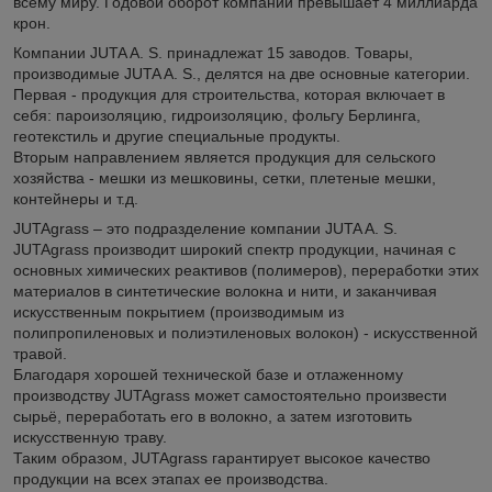
всему миру. Годовой оборот компании превышает 4 миллиарда
крон.
Компании JUTA A. S. принадлежат 15 заводов. Товары,
производимые JUTA A. S., делятся на две основные категории.
Первая - продукция для строительства, которая включает в
себя: пароизоляцию, гидроизоляцию, фольгу Берлинга,
геотекстиль и другие специальные продукты.
Вторым направлением является продукция для сельского
хозяйства - мешки из мешковины, сетки, плетеные мешки,
контейнеры и т.д.
JUTAgrass – это подразделение компании JUTA A. S.
JUTAgrass производит широкий спектр продукции, начиная с
основных химических реактивов (полимеров), переработки этих
материалов в синтетические волокна и нити, и заканчивая
искусственным покрытием (производимым из
полипропиленовых и полиэтиленовых волокон) - искусственной
травой.
Благодаря хорошей технической базе и отлаженному
производству JUTAgrass может самостоятельно произвести
сырьё, переработать его в волокно, а затем изготовить
искусственную траву.
Таким образом, JUTAgrass гарантирует высокое качество
продукции на всех этапах ее производства.