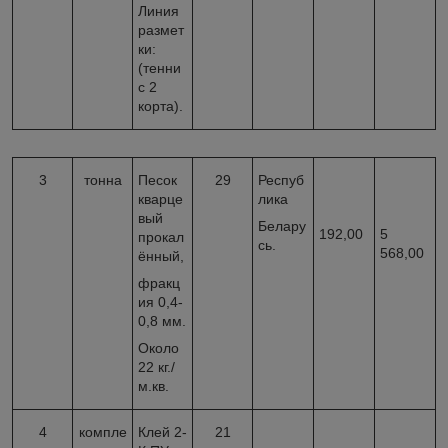
Линия
размет
ки:
(тенни
с 2
корта).
3
тонна
Песок
29
Респуб
кварце
лика
вый
Белару
192,00
5
прокал
сь.
568,00
ённый,
фракц
ия 0,4-
0,8 мм.
Около
22 кг./
м.кв.
4
компле
Клей 2-
21